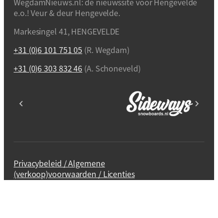
WegdamNieuws.nl: de nieuwssite voor Hengevelde
e.o.! Veur & deur Hengevelde.
Markesingel 41, HENGEVELDE
+31 (0)6 101 751 05
(R. Wegdam)
+31 (0)6 303 832 46
(A. Schoneveld)
Privacybeleid / Algemene
(verkoop)voorwaarden / Licenties
Webdesign en realisatie
Kuipers Design