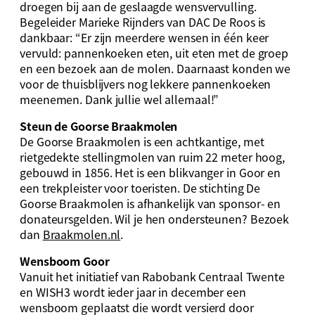
droegen bij aan de geslaagde wensvervulling.
Begeleider Marieke Rijnders van DAC De Roos is
dankbaar: “Er zijn meerdere wensen in één keer
vervuld: pannenkoeken eten, uit eten met de groep
en een bezoek aan de molen. Daarnaast konden we
voor de thuisblijvers nog lekkere pannenkoeken
meenemen. Dank jullie wel allemaal!”
Steun de Goorse Braakmolen
De Goorse Braakmolen is een achtkantige, met
rietgedekte stellingmolen van ruim 22 meter hoog,
gebouwd in 1856. Het is een blikvanger in Goor en
een trekpleister voor toeristen. De stichting De
Goorse Braakmolen is afhankelijk van sponsor- en
donateursgelden. Wil je hen ondersteunen? Bezoek
dan
Braakmolen.nl
.
Wensboom Goor
Vanuit het initiatief van Rabobank Centraal Twente
en WISH3 wordt ieder jaar in december een
wensboom geplaatst die wordt versierd door