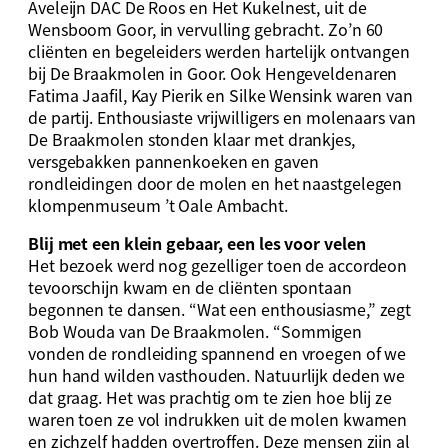
Aveleijn DAC De Roos en Het Kukelnest, uit de
Wensboom Goor, in vervulling gebracht. Zo’n 60
cliënten en begeleiders werden hartelijk ontvangen
bij De Braakmolen in Goor. Ook Hengeveldenaren
Fatima Jaafil, Kay Pierik en Silke Wensink waren van
de partij. Enthousiaste vrijwilligers en molenaars van
De Braakmolen stonden klaar met drankjes,
versgebakken pannenkoeken en gaven
rondleidingen door de molen en het naastgelegen
klompenmuseum ’t Oale Ambacht.
Blij met een klein gebaar, een les voor velen
Het bezoek werd nog gezelliger toen de accordeon
tevoorschijn kwam en de cliënten spontaan
begonnen te dansen. “Wat een enthousiasme,” zegt
Bob Wouda van De Braakmolen. “Sommigen
vonden de rondleiding spannend en vroegen of we
hun hand wilden vasthouden. Natuurlijk deden we
dat graag. Het was prachtig om te zien hoe blij ze
waren toen ze vol indrukken uit de molen kwamen
en zichzelf hadden overtroffen. Deze mensen zijn al