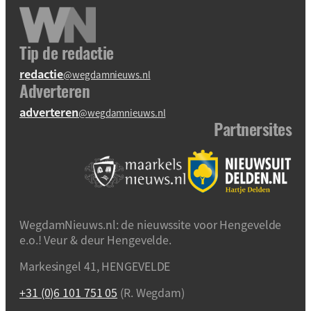
Tip de redactie
redactie
@wegdamnieuws.nl
Adverteren
adverteren
@wegdamnieuws.nl
Partnersites
WegdamNieuws.nl: de nieuwssite voor Hengevelde
e.o.! Veur & deur Hengevelde.
Markesingel 41, HENGEVELDE
+31 (0)6 101 751 05
(R. Wegdam)