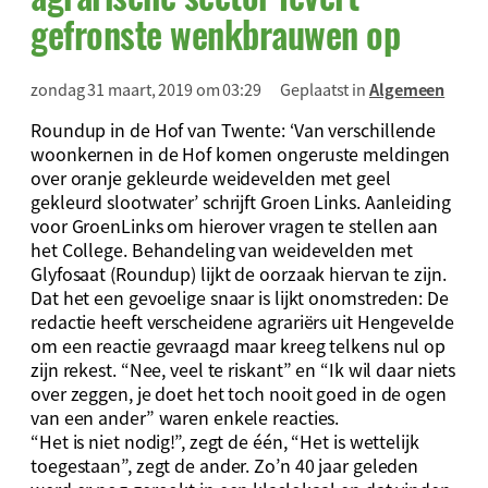
gefronste wenkbrauwen op
zondag 31 maart, 2019 om 03:29
Geplaatst in
Algemeen
Roundup in de Hof van Twente: ‘Van verschillende
woonkernen in de Hof komen ongeruste meldingen
over oranje gekleurde weidevelden met geel
gekleurd slootwater’ schrijft Groen Links. Aanleiding
voor GroenLinks om hierover vragen te stellen aan
het College. Behandeling van weidevelden met
Glyfosaat (Roundup) lijkt de oorzaak hiervan te zijn.
Dat het een gevoelige snaar is lijkt onomstreden: De
redactie heeft verscheidene agrariërs uit Hengevelde
om een reactie gevraagd maar kreeg telkens nul op
zijn rekest. “Nee, veel te riskant” en “Ik wil daar niets
over zeggen, je doet het toch nooit goed in de ogen
van een ander” waren enkele reacties.
“Het is niet nodig!”, zegt de één, “Het is wettelijk
toegestaan”, zegt de ander. Zo’n 40 jaar geleden