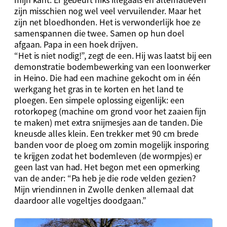
zijn misschien nog wel veel vervuilender. Maar het
zijn net bloedhonden. Het is verwonderlijk hoe ze
samenspannen die twee. Samen op hun doel
afgaan. Papa in een hoek drijven.
“Het is niet nodig!”, zegt de een. Hij was laatst bij een
demonstratie bodembewerking van een loonwerker
in Heino. Die had een machine gekocht om in één
werkgang het gras in te korten en het land te
ploegen. Een simpele oplossing eigenlijk: een
rotorkopeg (machine om grond voor het zaaien fijn
te maken) met extra snijmesjes aan de tanden. Die
kneusde alles klein. Een trekker met 90 cm brede
banden voor de ploeg om zomin mogelijk insporing
te krijgen zodat het bodemleven (de wormpjes) er
geen last van had. Het begon met een opmerking
van de ander: “Pa heb je die rode velden gezien?
Mijn vriendinnen in Zwolle denken allemaal dat
daardoor alle vogeltjes doodgaan.”