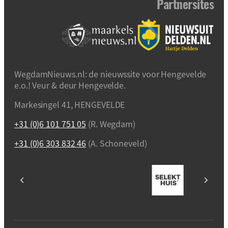
Partnersites
WegdamNieuws.nl: de nieuwssite voor Hengevelde
e.o.! Veur & deur Hengevelde.
Markesingel 41, HENGEVELDE
+31 (0)6 101 751 05
(R. Wegdam)
+31 (0)6 303 832 46
(A. Schoneveld)