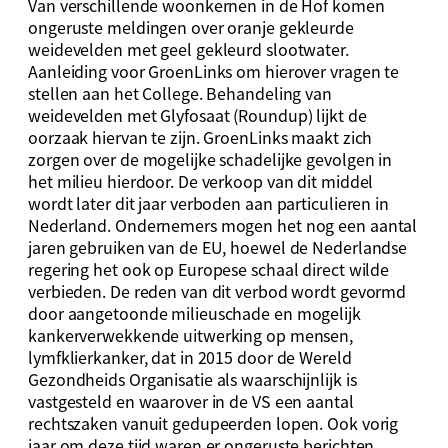
Van verschillende woonkernen in de Hof komen
ongeruste meldingen over oranje gekleurde
weidevelden met geel gekleurd slootwater.
Aanleiding voor GroenLinks om hierover vragen te
stellen aan het College. Behandeling van
weidevelden met Glyfosaat (Roundup) lijkt de
oorzaak hiervan te zijn. GroenLinks maakt zich
zorgen over de mogelijke schadelijke gevolgen in
het milieu hierdoor. De verkoop van dit middel
wordt later dit jaar verboden aan particulieren in
Nederland. Ondernemers mogen het nog een aantal
jaren gebruiken van de EU, hoewel de Nederlandse
regering het ook op Europese schaal direct wilde
verbieden. De reden van dit verbod wordt gevormd
door aangetoonde milieuschade en mogelijk
kankerverwekkende uitwerking op mensen,
lymfklierkanker, dat in 2015 door de Wereld
Gezondheids Organisatie als waarschijnlijk is
vastgesteld en waarover in de VS een aantal
rechtszaken vanuit gedupeerden lopen. Ook vorig
jaar om deze tijd waren er ongeruste berichten