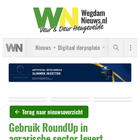
Nieuws
Digitaal dorpsplein
Verenigingen
Terug naar nieuwsoverzicht
Gebruik RoundUp in
agrarische sector levert