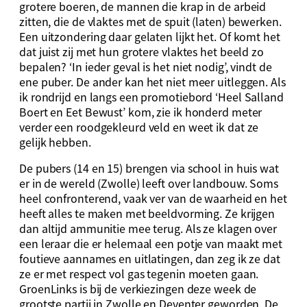
grotere boeren, de mannen die krap in de arbeid
zitten, die de vlaktes met de spuit (laten) bewerken.
Een uitzondering daar gelaten lijkt het. Of komt het
dat juist zij met hun grotere vlaktes het beeld zo
bepalen? ‘In ieder geval is het niet nodig’, vindt de
ene puber. De ander kan het niet meer uitleggen. Als
ik rondrijd en langs een promotiebord ‘Heel Salland
Boert en Eet Bewust’ kom, zie ik honderd meter
verder een roodgekleurd veld en weet ik dat ze
gelijk hebben.
De pubers (14 en 15) brengen via school in huis wat
er in de wereld (Zwolle) leeft over landbouw. Soms
heel confronterend, vaak ver van de waarheid en het
heeft alles te maken met beeldvorming. Ze krijgen
dan altijd ammunitie mee terug. Als ze klagen over
een leraar die er helemaal een potje van maakt met
foutieve aannames en uitlatingen, dan zeg ik ze dat
ze er met respect vol gas tegenin moeten gaan.
GroenLinks is bij de verkiezingen deze week de
grootste partij in Zwolle en Deventer geworden. De