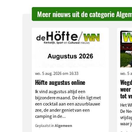
Meer nieuws uit de categorie Alge
wo. 5 aug. 2026 om 16:33
wo. 5 
Höfte augustus online
Wegd
weer 
Ik vind augustus altijd een
tot v
bijzondere maand. De één ligt met
een cocktail aan een azuurblauwe
Het WK
zee, de ander geniet van een
De Ned
camping in de...
vrijda
waar je
Geplaatst in
Algemeen