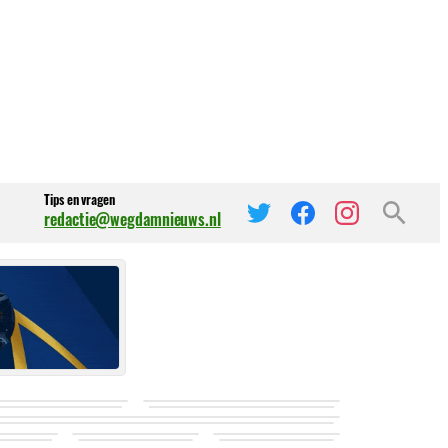
Tips en vragen
redactie@wegdamnieuws.nl