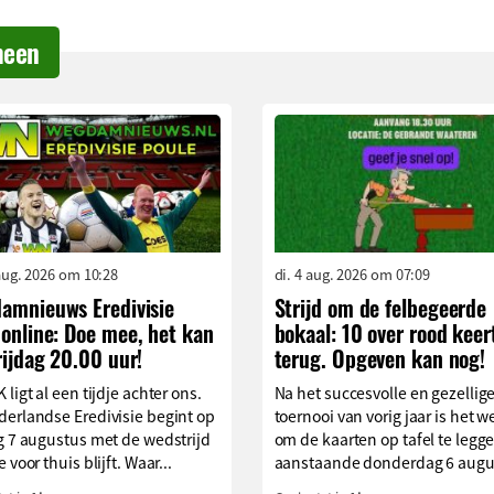
meen
aug. 2026 om 10:28
di. 4 aug. 2026 om 07:09
amnieuws Eredivisie
Strijd om de felbegeerde
online: Doe mee, het kan
bokaal: 10 over rood keer
rijdag 20.00 uur!
terug. Opgeven kan nog!
 ligt al een tijdje achter ons.
Na het succesvolle en gezellig
erlandse Eredivisie begint op
toernooi van vorig jaar is het we
g 7 augustus met de wedstrijd
om de kaarten op tafel te legg
 voor thuis blijft. Waar...
aanstaande donderdag 6 augus