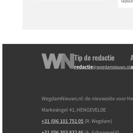
Geplaat
Tip de redactie
redactie
a
@wegdamnieuws.nl
WegdamNieuws.nl: de nieuwssite voor He
Markesingel 41, HENGEVELDE
+31 (0)6 101 751 05
(R. Wegdam)
+31 (0)6 303 832 46
(A. Schoneveld)