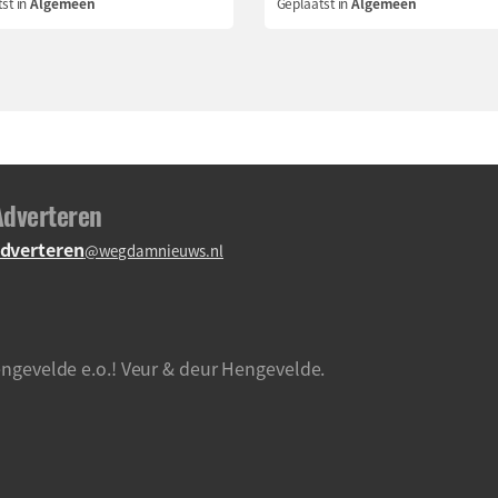
st in
Algemeen
Geplaatst in
Algemeen
Adverteren
dverteren
@wegdamnieuws.nl
ngevelde e.o.! Veur & deur Hengevelde.