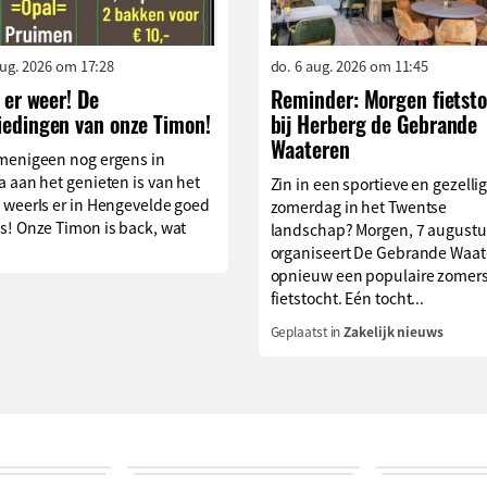
aug. 2026 om 17:28
do. 6 aug. 2026 om 11:45
s er weer! De
Reminder: Morgen fietst
iedingen van onze Timon!
bij Herberg de Gebrande
Waateren
menigeen nog ergens in
 aan het genieten is van het
Zin in een sportieve en gezelli
 weerIs er in Hengevelde goed
zomerdag in het Twentse
s! Onze Timon is back, wat
landschap? Morgen, 7 augustu
organiseert De Gebrande Waat
opnieuw een populaire zomer
fietstocht. Eén tocht...
Geplaatst in
Zakelijk nieuws