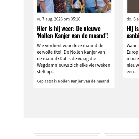
vr. 7 aug. 2026 om 05:10
do. 6 
Hier is hij weer: De nieuwe
Hij i
‘Nollen Kanjer van de maand’!
aanb
Wie verdient voor deze maand de
Waar 
eervolle titel: De Nollen kanjer van
Europa
de maand?Dat is de vraag die
mooie
Wegdamnieuws zich elke vier weken
nieuw
stelt op...
een...
Geplaatst in
Nollen Kanjer van de maand