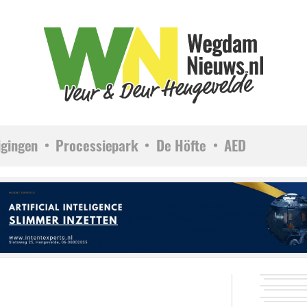
igingen
Processiepark
De Höfte
AED