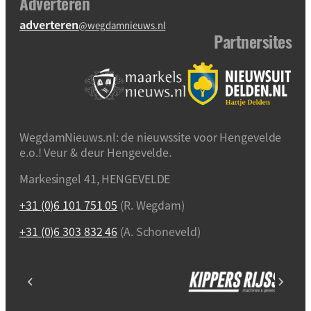
Adverteren
adverteren
@wegdamnieuws.nl
Partnersites
WegdamNieuws.nl: de nieuwssite voor Hengevelde
e.o.! Veur & deur Hengevelde.
Markesingel 41, HENGEVELDE
+31 (0)6 101 751 05
(R. Wegdam)
+31 (0)6 303 832 46
(A. Schoneveld)