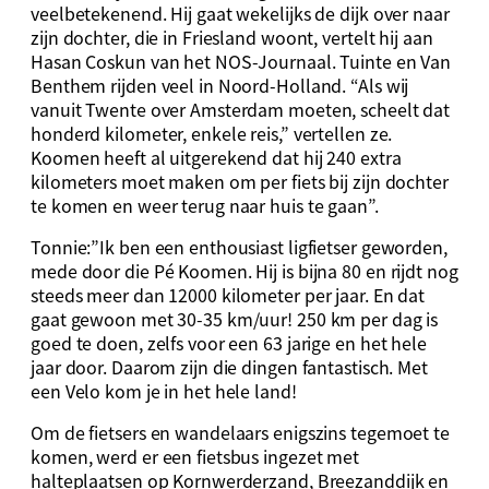
veelbetekenend. Hij gaat wekelijks de dijk over naar
zijn dochter, die in Friesland woont, vertelt hij aan
Hasan Coskun van het NOS-Journaal. Tuinte en Van
Benthem rijden veel in Noord-Holland. “Als wij
vanuit Twente over Amsterdam moeten, scheelt dat
honderd kilometer, enkele reis,” vertellen ze.
Koomen heeft al uitgerekend dat hij 240 extra
kilometers moet maken om per fiets bij zijn dochter
te komen en weer terug naar huis te gaan”.
Tonnie:”Ik ben een enthousiast ligfietser geworden,
mede door die Pé Koomen. Hij is bijna 80 en rijdt nog
steeds meer dan 12000 kilometer per jaar. En dat
gaat gewoon met 30-35 km/uur! 250 km per dag is
goed te doen, zelfs voor een 63 jarige en het hele
jaar door. Daarom zijn die dingen fantastisch. Met
een Velo kom je in het hele land!
Om de fietsers en wandelaars enigszins tegemoet te
komen, werd er een fietsbus ingezet met
halteplaatsen op Kornwerderzand, Breezanddijk en