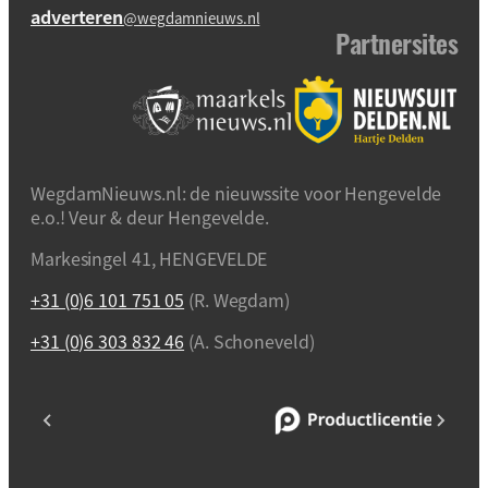
adverteren
@wegdamnieuws.nl
Partnersites
WegdamNieuws.nl: de nieuwssite voor Hengevelde
e.o.! Veur & deur Hengevelde.
Markesingel 41, HENGEVELDE
+31 (0)6 101 751 05
(R. Wegdam)
+31 (0)6 303 832 46
(A. Schoneveld)