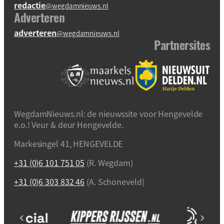
redactie
@wegdamnieuws.nl
Adverteren
adverteren
@wegdamnieuws.nl
Partnersites
WegdamNieuws.nl: de nieuwssite voor Hengevelde
e.o.! Veur & deur Hengevelde.
Markesingel 41, HENGEVELDE
+31 (0)6 101 751 05
(R. Wegdam)
+31 (0)6 303 832 46
(A. Schoneveld)