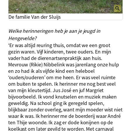
De familie Van der Sluijs
Welke herinneringen heb je aan je jeugd in
Hengevelde?
‘Er was altijd reuring thuis, omdat we een groot
gezin waren. Vijf kinderen, twee ouders. En mijn
vader had de dierenartsenpraktijk aan huis.
Mevrouw (Rikie) Nibbelink was jarenlang onze hulp
en zo had ik als vijfde kind een heleboel
‘ouders/ouderen’ om me heen. Er was veel ruimte
om buiten te spelen. Ik herinner me nog best veel
van mijn kleutertijd. Jus José en juf Margriet
bijvoorbeeld. Ik vond knutselen en muziek maken
geweldig. Na school ging ik geregeld spelen,
blijkbaar zonder overleg, want mijn moeder wist niet
waar ik was. Ik herinner me de boerderij waar André
ten Thije woonde. Ik zag er dode konijnen op de
koelkast om later gevild te worden. Met carnaval