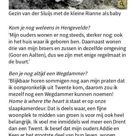
Gezin van der Sluijs met de kleine Rianne als baby
Kom je nog weleens in Hengevelde?
‘Mijn ouders wonen er nog steeds, sterker nog: ook
in het huis waar ik geboren ben. Daarnaast wonen
drie van mijn broers en zussen in dezelfde omgeving
(Goor en Aalten), dus we zijn met enige regelmaat in
de buurt.’
Ben je nog altijd een Wegdammer?
‘Blijkbaar horen sommigen nog aan mijn praten dat
ik oorspronkelijk uit Twente kom, daarom zou ik
mezelf nog een Wegdammer kunnen noemen!
Home is where the heart is
staat er op onze
slaapkamerdeur. Dat is deels waar, een fijne
woonplek te midden van groen is voor mij ook heel
belangrijk. Ik voel me inmiddels wel meer een Drent
dan een Twent. Ik besef dat mijn ouders Addie en
Kees er het grootste deel van hun leven wonen,