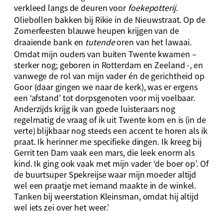
verkleed langs de deuren voor
foekepotterij.
Oliebollen bakken bij Rikie in de Nieuwstraat. Op de
Zomerfeesten blauwe heupen krijgen van de
draaiende bank en
tutende
oren van het lawaai.
Omdat mijn ouders van buiten Twente kwamen –
sterker nog; geboren in Rotterdam en Zeeland -, en
vanwege de rol van mijn vader én de gerichtheid op
Goor (daar gingen we naar de kerk), was er ergens
een ‘afstand’ tot dorpsgenoten voor mij voelbaar.
Anderzijds krijg ik van goede luisteraars nog
regelmatig de vraag of ik uit Twente kom en is (in de
verte) blijkbaar nog steeds een accent te horen als ik
praat. Ik herinner me specifieke dingen. Ik kreeg bij
Gerrit ten Dam vaak een mars, die leek enorm als
kind. Ik ging ook vaak met mijn vader ‘de boer op’. Of
de buurtsuper Spekreijse waar mijn moeder altijd
wel een praatje met iemand maakte in de winkel.
Tanken bij weerstation Kleinsman, omdat hij altijd
wel iets zei over het weer.’