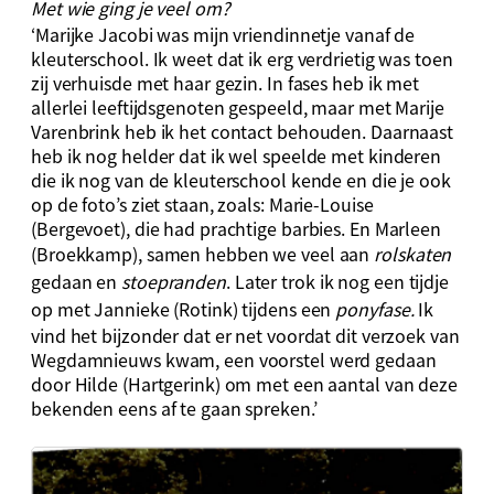
Met wie ging je veel om?
‘Marijke Jacobi was mijn vriendinnetje vanaf de
kleuterschool. Ik weet dat ik erg verdrietig was toen
zij verhuisde met haar gezin. In fases heb ik met
allerlei leeftijdsgenoten gespeeld, maar met Marije
Varenbrink heb ik het contact behouden. Daarnaast
heb ik nog helder dat ik wel speelde met kinderen
die ik nog van de kleuterschool kende en die je ook
op de foto’s ziet staan, zoals: Marie-Louise
(Bergevoet), die had prachtige barbies. En Marleen
(Broekkamp), samen hebben we veel aan
rolskaten
gedaan en
stoepranden
. Later trok ik nog een tijdje
op met Jannieke (Rotink) tijdens een
ponyfase.
Ik
vind het bijzonder dat er net voordat dit verzoek van
Wegdamnieuws kwam, een voorstel werd gedaan
door Hilde (Hartgerink) om met een aantal van deze
bekenden eens af te gaan spreken.’