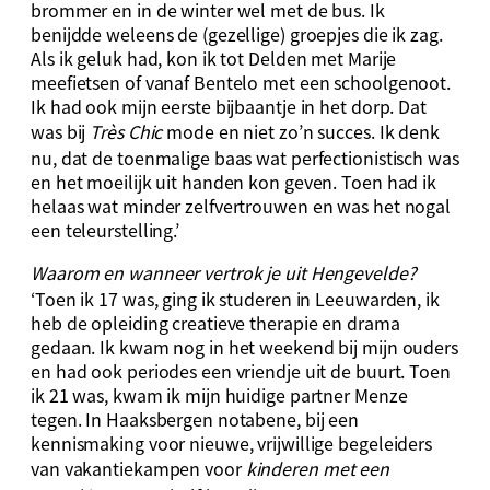
brommer en in de winter wel met de bus. Ik
benijdde weleens de (gezellige) groepjes die ik zag.
Als ik geluk had, kon ik tot Delden met Marije
meefietsen of vanaf Bentelo met een schoolgenoot.
Ik had ook mijn eerste bijbaantje in het dorp. Dat
was bij
Très Chic
mode en niet zo’n succes. Ik denk
nu, dat de toenmalige baas wat perfectionistisch was
en het moeilijk uit handen kon geven. Toen had ik
helaas wat minder zelfvertrouwen en was het nogal
een teleurstelling.’
Waarom en wanneer vertrok je uit Hengevelde?
‘Toen ik 17 was, ging ik studeren in Leeuwarden, ik
heb de opleiding creatieve therapie en drama
gedaan. Ik kwam nog in het weekend bij mijn ouders
en had ook periodes een vriendje uit de buurt. Toen
ik 21 was, kwam ik mijn huidige partner Menze
tegen. In Haaksbergen notabene, bij een
kennismaking voor nieuwe, vrijwillige begeleiders
van vakantiekampen voor
kinderen met een