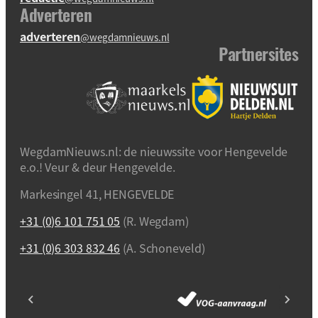
Adverteren
adverteren
@wegdamnieuws.nl
Partnersites
WegdamNieuws.nl: de nieuwssite voor Hengevelde
e.o.! Veur & deur Hengevelde.
Markesingel 41, HENGEVELDE
+31 (0)6 101 751 05
(R. Wegdam)
+31 (0)6 303 832 46
(A. Schoneveld)