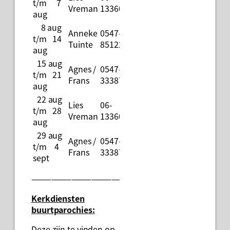
t/m 7
Vreman
13360994
aug
8 aug
Anneke
0547-
t/m 14
Tuinte
851226
aug
15 aug
Agnes /
0547-
t/m 21
Frans
333878
aug
22 aug
Lies
06-
t/m 28
Vreman
13360994
aug
29 aug
Agnes /
0547-
t/m 4
Frans
333878
sept
———————————————————————————
Kerkdiensten
buurtparochies:
Deze zijn te vinden op