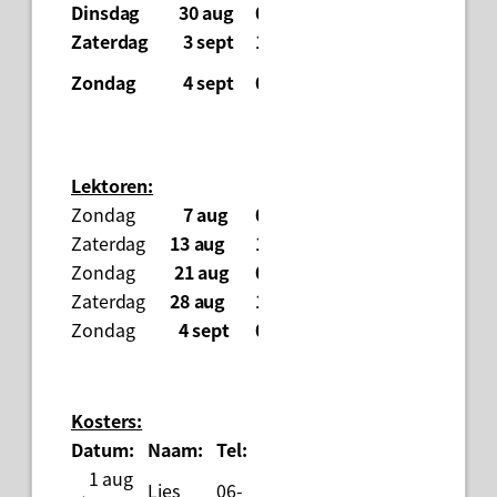
Dinsdag
30 aug
09.00 uur:
Geen viering.
Zaterdag
3 sept
19.00 uur:
Geen viering.
Woco werkgroe
Zondag
4 sept
09.30 uur:
Koor.
Lektoren:
Zondag
7 aug
09.30 uur:
Ineke Pelle
Zaterdag
13 aug
19.00 uur:
Bennie Blokhor
Zondag
21 aug
09.30 uur:
Jan Put
Zaterdag
28 aug
19.00 uur:
Wilma Winters
Zondag
4 sept
09.30 uur:
Ineke Pelle
Kosters:
Datum:
Naam:
Tel:
1 aug
Lies
06-