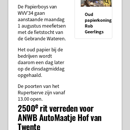
De Papierboys van
WVV’34 gaan
Oud
aanstaande maandag
papierkoning
1 augustus meefietsen
Rob
Geerlings
met de fietstocht van
de Gebrande Wateren.
Het oud papier bij de
bedrijven wordt
daarom een dag later
op de dinsdagmiddag
opgehaald.
De poorten van het
Rupertserve zijn vanaf
13.00 open.
e
2500
rit verreden voor
ANWB AutoMaatje Hof van
Twente