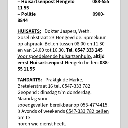
– Huisartsenpost Hengelo 088-555
11 55
– Politie 0900-
8844
HUISARTS:
Dokter Jaspers, Weth.
Goselinkstraat 2B Hengevelde. Spreekuur
op afspraak. Bellen tussen 08.00 en 11.30
en van 14.00 tot 16.30.
Tel. 0547 333 245
Voor spoedeisende huisartsenhulp,
altijd
eerst Huisartsenpost
Hengelo bellen:
088-
55 11 55
TANDARTS:
Praktijk de Marke,
Bretelerstraat 16 tel.
0547-333 782
Geopend : dinsdag t/m donderdag.
Maandag voor
spoedgevallen bereikbaar op 053-4774415.
’s Avonds of weekends
0547-333 782 bellen
om te
horen wie dienst heeft.