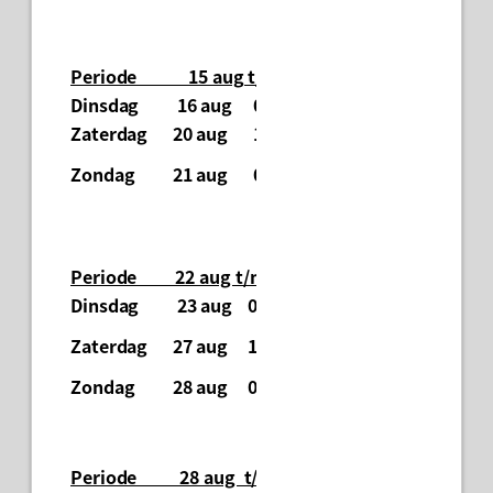
Periode 15 aug t/m 21 aug.
Dinsdag
16 aug
09.00 uur:
Geen viering.
Zaterdag
20 aug
19.00 uur:
Geen viering
.
Woco-viering, 
Zondag
21 aug
09.30 uur:
mmv
D-H-Koor.
Periode 22 aug t/m 28 aug.
Dinsdag
23 aug
09.00 uur:
Gebedsv. Bennie 
Woco-viering, pa
Zaterdag
27 aug
19.00 uur:
mmv
D-H-Koor.
Zondag
28 aug
09.30 uur:
Geen viering
.
Periode 28 aug t/m 4 sept