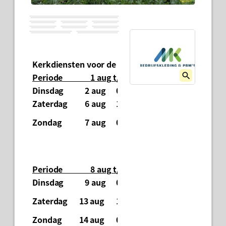
Kerkdiensten voor de periode 1 aug t/m 31 aug
Periode 1 aug t/m 7 aug.
Dinsdag
2 aug
09.00 uur:
Geen viering.
Zaterdag
6 aug
19.00 uur:
Geen viering.
Woco-viering, 
Zondag
7 aug
09.30 uur:
mmv
D-H-Koor.
Periode 8 aug t/m 14 aug.
Dinsdag
9 aug
09.00 uur:
Woco, pastor Do
Woco-viering, 
Zaterdag
13 aug
19.00 uur:
mmv
D-H-Koor.
Zondag
14 aug
09.30 uur:
Geen viering.