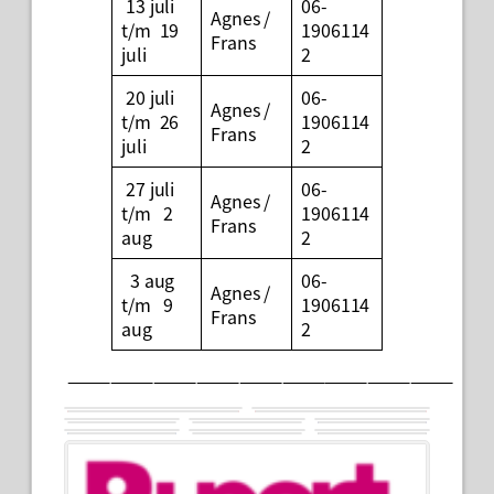
13 juli
06-
Agnes /
t/m 19
1906114
Frans
juli
2
20 juli
06-
Agnes /
t/m 26
1906114
Frans
juli
2
27 juli
06-
Agnes /
t/m 2
1906114
Frans
aug
2
3 aug
06-
Agnes /
t/m 9
1906114
Frans
aug
2
———————————————————————————