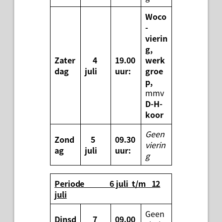
Woco
-
vierin
g,
Zater
4
19.00
werk
dag
juli
uur:
groe
p,
mmv
D-H-
koor
Geen
Zond
5
09.30
vierin
ag
juli
uur:
g
Periode 6 juli t/m 12
juli
Geen
Dinsd
7
09.00