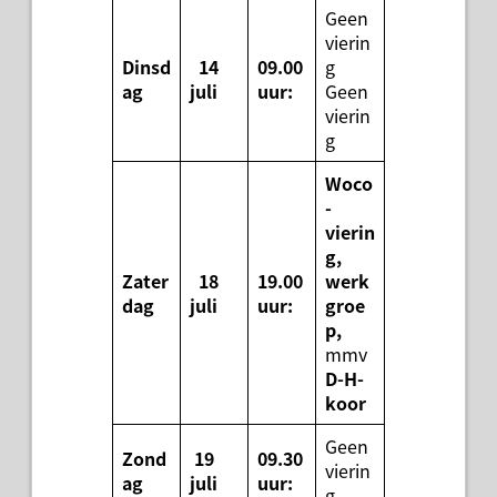
Geen
vierin
Dinsd
14
09.00
g
ag
juli
uur:
Geen
vierin
g
Woco
-
vierin
g,
Zater
18
19.00
werk
dag
juli
uur:
groe
p,
mmv
D-H-
koor
Geen
Zond
19
09.30
vierin
ag
juli
uur:
g