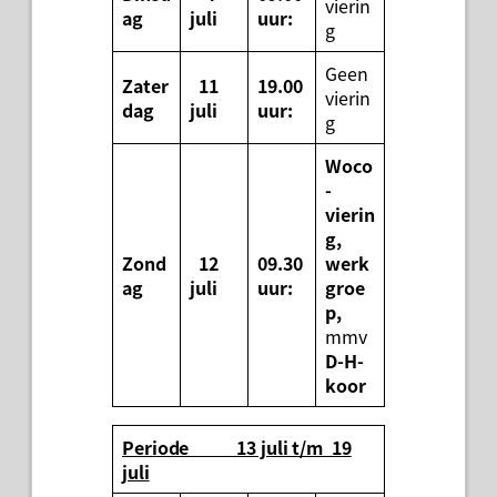
vierin
ag
juli
uur:
g
Geen
Zater
11
19.00
vierin
dag
juli
uur:
g
Woco
-
vierin
g,
Zond
12
09.30
werk
ag
juli
uur:
groe
p,
mmv
D-H-
koor
Periode 13 juli t/m 19
juli