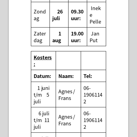
Inek
Zond
26
09.30
e
ag
juli
uur:
Pelle
Zater
1
19.00
Jan
dag
aug
uur:
Put
Kosters
:
Datum:
Naam:
Tel:
1 juni
06-
Agnes /
t/m 5
1906114
Frans
juli
2
6 juli
06-
Agnes /
t/m 11
1906114
Frans
juli
2