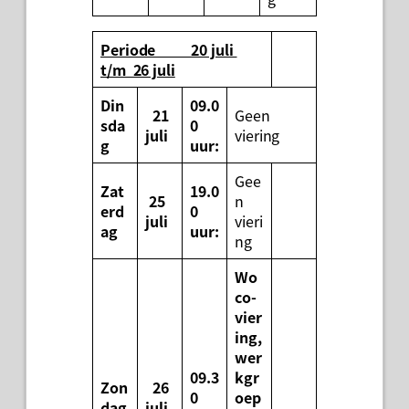
Periode 20 juli
t/m 26 juli
Din
09.0
21
Geen
sda
0
juli
viering
g
uur:
Gee
Zat
19.0
25
n
erd
0
juli
vieri
ag
uur:
ng
Wo
co-
vier
ing,
wer
09.3
kgr
Zon
26
0
oep
dag
juli