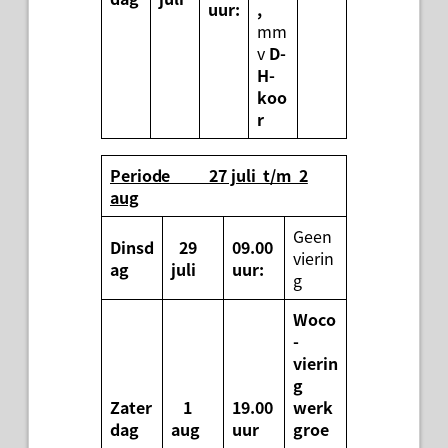
uur:
,
mm
v
D-
H-
koo
r
Periode 27 juli t/m 2
aug
Geen
Dinsd
29
09.00
vierin
ag
juli
uur:
g
Woco
-
vierin
g
Zater
1
19.00
werk
dag
aug
uur
groe