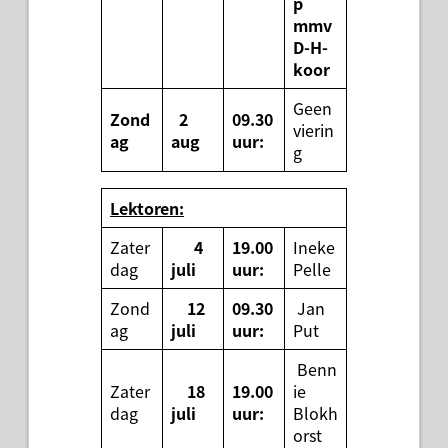
p
mmv
D-H-
koor
Geen
Zond
2
09.30
vierin
ag
aug
uur:
g
Lektoren:
Zater
4
19.00
Ineke
dag
juli
uur:
Pelle
Zond
12
09.30
Jan
ag
juli
uur:
Put
Benn
Zater
18
19.00
ie
dag
juli
uur:
Blokh
orst