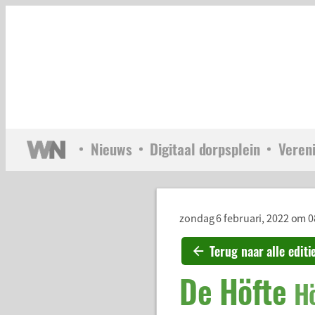
Nieuws
Digitaal dorpsplein
Veren
zondag 6 februari, 2022 om 0
Terug naar alle editi
De Höfte
H