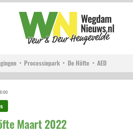
igingen
Processiepark
De Höfte
AED
8:00
es
öfte Maart 2022