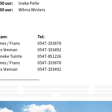
30 uur:
Ineke Pelle
00 uur:
Wilma Winters
am:
Tel:
nes / Frans
0547-333878
es Vreman
0547-333492
neke Tuinte
0547-851226
nes / Frans
0547-333878
es Vreman
0547-333492
—————————————