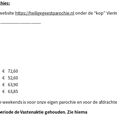
hies:
 website
https://heiligegeestparochie.nl
onder de “kop” Viering
—————————————
€ 72,60
€ 52,60
€ 63,90
€ 63,85
e weekends is voor onze eigen parochie en voor de afdracht
periode de Vastenaktie gehouden. Zie hierna