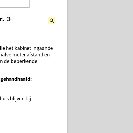
die het kabinet ingaande
rhalve meter afstand en
len de beperkende
t gehandhaafd:
is blijven bij