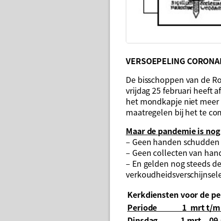
VERSOEPELING CORONAM
De bisschoppen van de Roo
vrijdag 25 februari heeft
het mondkapje niet meer v
maatregelen bij het te c
Maar de pandemie is nog 
– Geen handen schudden b
– Geen collecten van hand
– En gelden nog steeds de
verkoudheidsverschijnsel
Kerkdiensten voor de pe
Periode 1 mrt t/m 
Dinsdag
1 mrt
09.