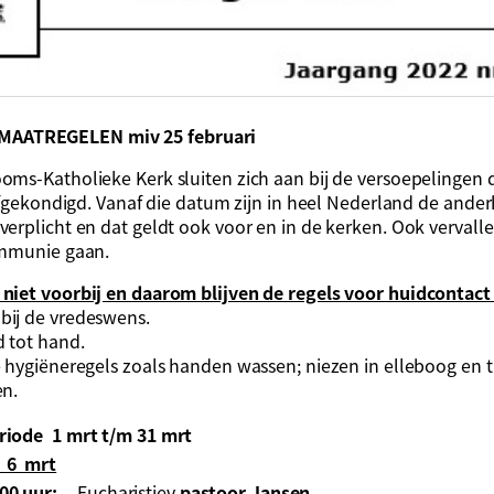
AATREGELEN miv 25 februari
ms-Katholieke Kerk sluiten zich aan bij de versoepelingen 
 afgekondigd. Vanaf die datum zijn in heel Nederland de ande
erplicht en dat geldt ook voor en in de kerken. Ook verval
ommunie gaan.
niet voorbij en daarom blijven de regels voor huidcontac
ij de vredeswens.
 tot hand.
 hygiëneregels zoals handen wassen; niezen in elleboog en thu
en.
riode 1 mrt t/m 31 mrt
6 mrt
00 uur:
Eucharistiev
pastoor Jansen