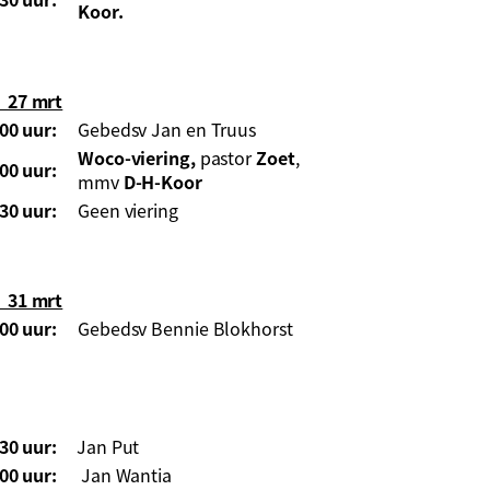
Koor.
27 mrt
00 uur:
Gebedsv Jan en Truus
Woco-viering,
pastor
Zoet
,
00 uur:
mmv
D-H-Koor
30 uur:
Geen viering
31 mrt
00 uur:
Gebedsv Bennie Blokhorst
30 uur:
Jan Put
00 uur:
Jan Wantia