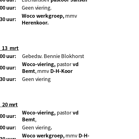
00 uur:
Geen viering.
Woco werkgroep,
mmv
30 uur:
Herenkoor.
13 mrt
00 uur:
Gebedsv. Bennie Blokhorst
Woco-viering,
pastor
vd
00 uur:
Bemt
, mmv
D-H-Koor
30 uur:
Geen viering
20 mrt
Woco-viering,
pastor
vd
00 uur:
Bemt
,
00 uur:
Geen viering
.
Woco werkgroep,
mmv
D-H-
30 uur: