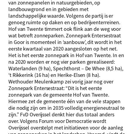
van zonnepanelen in natuurgebieden, op
landbouwgrond en in gebieden met
landschappelijke waarde. Volgens de partij is er
genoeg ruimte op daken en op bedrijventerreinen.
Hof van Twente timmert ook flink aan de weg voor
wat betreft zonneparken. Zonnepark Entersestraat
in Goor is momenteel in ‘aanbouw’, dit wordt in het
eerste kwartaal van 2020 aangesloten op het net.
Het is het eerste zonnepark in Hof van Twente. In en
na 2020 worden er nog vier parken gerealiseerd:
Waterlanden (9 ha), Spechthorst – De Whee (8,5 ha),
‘t Rikkerink (16 ha) en Herike-Elsen (8 ha).
Wethouder Meulenkamp zei vorig jaar nog over
Zonnepark Entersestraat: “Dit is het eerste
zonnepark van de gemeente Hof van Twente.
Hiermee zet de gemeente één van de vele stappen
die nodig zijn om in 2035 volledig energieneutraal te
zijn.” FvD Overijssel denkt hier dus totaal anders
over. Volgens Forum voor Democratie wordt
Overijssel overstelpt met initiatieven voor de aanleg