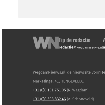
Tip de redactie
redactie
a
@wegdamnieuws.nl
WegdamNieuws.nl: de nieuwssite voor He
Markesingel 41, HENGEVELDE
+31 (0)6 101 751 05
(R. Wegdam)
+31 (0)6 303 832 46
(A. Schoneveld)