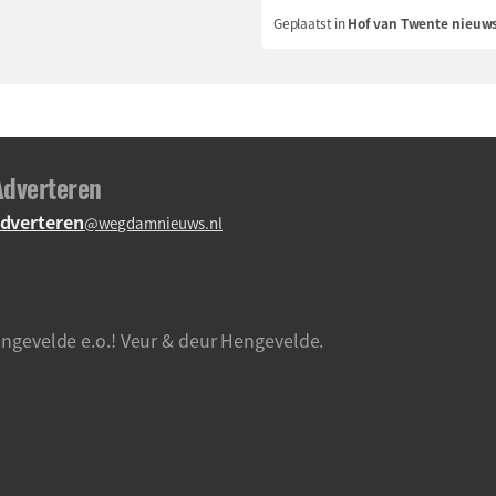
Geplaatst in
Hof van Twente nieuw
Adverteren
dverteren
@wegdamnieuws.nl
ngevelde e.o.! Veur & deur Hengevelde.