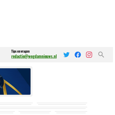
Tips en vragen
redactie@wegdamnieuws.nl