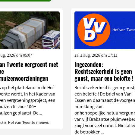
aug. 2026 om 05:07
za. 1 aug. 2026 om 17:11
van Twente vergroent met
Ingezonden:
we
Rechtszekerheid is geen
rmuizenvoorzieningen
gunst, maar een belofte !
 op het platteland in de Hof
Rechtszekerheid is geen gunst
ente wordt, in het kader van
een belofte ! De brief van Van
ven vergroeningsproject, een
Essen en daarnaast de voorg
uizen til voor 100+
intrekking van
uizen geplaatst. De...
onherroepelijke natuurvergun
van vijf Brabantse pluimveebe
st in
Hof van Twente nieuws
zorgt voor veel onrust. Niet alle
de betrokken...