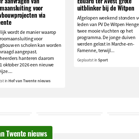
er aanvragen van
Eduard ter Avest grote
omaansluiting voor
uitblinker bij de Witpen
wbouwprojecten via
Afgelopen weekend stonden v
ente
leden van PV De Witpen Henge
twee mooie vluchten op het
lijk wordt de manier waarop
programma. De jonge duiven
troomaansluiting voor
werden gelost in Marche-en-
gbouw en scholen kan worden
Famenne, terwijl...
vraagd aangepast.
heerders hanteren daarom
Geplaatst in
Sport
 1 oktober 2026 een nieuwe
jze....
st in
Hof van Twente nieuws
an Twente nieuws