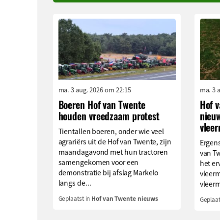
ma. 3 aug. 2026 om 22:15
ma. 3 
Boeren Hof van Twente
Hof 
houden vreedzaam protest
nieu
vlee
Tientallen boeren, onder wie veel
agrariërs uit de Hof van Twente, zijn
Ergens
maandagavond met hun tractoren
van Tw
samengekomen voor een
het er
demonstratie bij afslag Markelo
vleerm
langs de...
vleerm
Geplaatst in
Hof van Twente nieuws
Geplaat