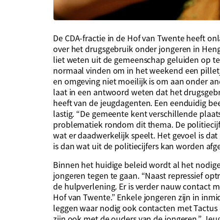
De CDA-fractie in de Hof van Twente heeft onl
over het drugsgebruik onder jongeren in Heng
liet weten uit de gemeenschap geluiden op t
normaal vinden om in het weekend een pillet
en omgeving niet moeilijk is om aan onder a
laat in een antwoord weten dat het drugsgeb
heeft van de jeugdagenten. Een eenduidig beel
lastig. “De gemeente kent verschillende plaat
problematiek rondom dit thema. De politiecijf
wat er daadwerkelijk speelt. Het gevoel is da
is dan wat uit de politiecijfers kan worden afge
Binnen het huidige beleid wordt al het nodi
jongeren tegen te gaan. “Naast repressief op
de hulpverlening. Er is verder nauw contact
Hof van Twente.” Enkele jongeren zijn in inmi
leggen waar nodig ook contacten met Tactus 
zijn ook met de ouders van de jongeren.” Jeu