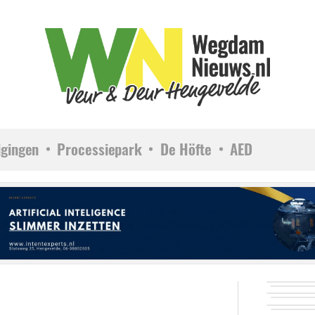
igingen
Processiepark
De Höfte
AED