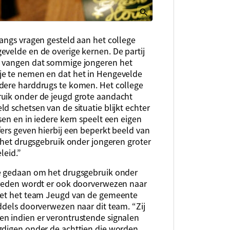
angs vragen gesteld aan het college
evelde en de overige kernen. De partij
e vangen dat sommige jongeren het
je te nemen en dat het in Hengevelde
ndere harddrugs te komen. Het college
ruik onder de jeugd grote aandacht
d schetsen van de situatie blijkt echter
sen en in iedere kern speelt een eigen
ers geven hierbij een beperkt beeld van
t het drugsgebruik onder jongeren groter
leid.”
ge gedaan om het drugsgebruik onder
treden wordt er ook doorverwezen naar
 met het team Jeugd van de gemeente
ddels doorverwezen naar dit team. “Zij
en indien er verontrustende signalen
gdigen onder de achttien die worden