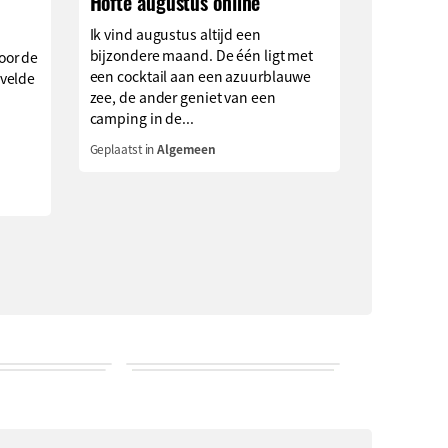
Höfte augustus online
Ik vind augustus altijd een
bijzondere maand. De één ligt met
oor de
een cocktail aan een azuurblauwe
velde
zee, de ander geniet van een
camping in de...
Geplaatst in
Algemeen