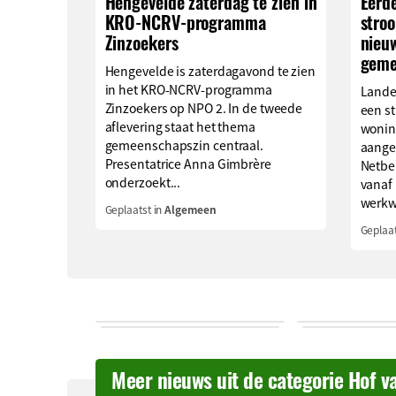
Hengevelde zaterdag te zien in
Eerd
KRO-NCRV-programma
stro
Zinzoekers
nieu
geme
Hengevelde is zaterdagavond te zien
in het KRO-NCRV-programma
Lande
Zinzoekers op NPO 2. In de tweede
een s
aflevering staat het thema
wonin
gemeenschapszin centraal.
aange
Presentatrice Anna Gimbrère
Netbe
onderzoekt...
vanaf
werkwi
Geplaatst in
Algemeen
Geplaat
Meer nieuws uit de categorie Hof v