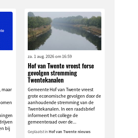
za. 1 aug. 2026 om 16:59
Hof van Twente vreest forse
gevolgen stremming
Twentekanalen
, maar
Gemeente Hof van Twente vreest
grote economische gevolgen door de
enomen
aanhoudende stremming van de
Twentekanalen. In een raadsbrief
ningen
informeert het college de
drijven
gemeenteraad over de...
en bij
Geplaatst in
Hof van Twente nieuws