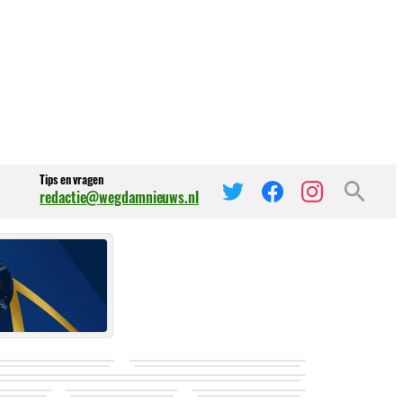
Tips en vragen
redactie@wegdamnieuws.nl