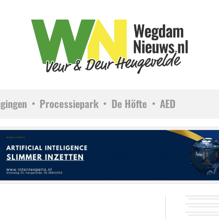
igingen
Processiepark
De Höfte
AED