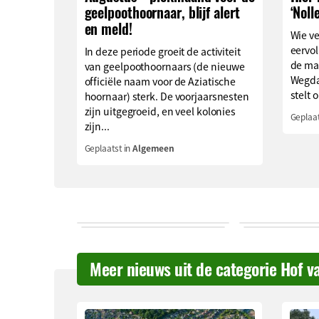
geelpoothoornaar, blijf alert
‘Noll
en meld!
Wie v
eervol
In deze periode groeit de activiteit
de ma
van geelpoothoornaars (de nieuwe
Wegda
officiële naam voor de Aziatische
stelt o
hoornaar) sterk. De voorjaarsnesten
zijn uitgegroeid, en veel kolonies
Geplaat
zijn...
Geplaatst in
Algemeen
Meer nieuws uit de categorie Hof v