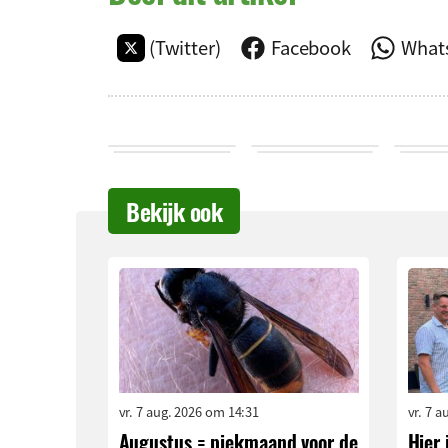
(Twitter)
Facebook
What
Bekijk ook
vr. 7 aug. 2026 om 14:31
vr. 7 
Augustus = piekmaand voor de
Hier 