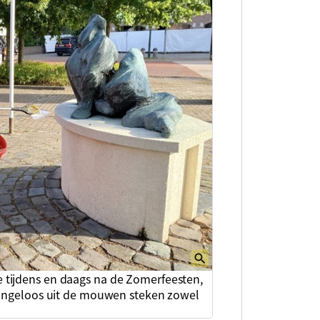
 tijdens en daags na de Zomerfeesten,
elangeloos uit de mouwen steken zowel
n