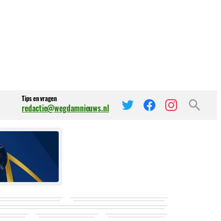
Tips en vragen
redactie@wegdamnieuws.nl