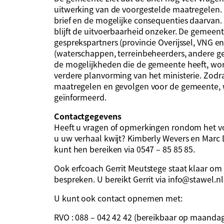
uitwerking van de voorgestelde maatregelen
brief en de mogelijke consequenties daarvan. 
blijft de uitvoerbaarheid onzeker. De gemeen
gesprekspartners (provincie Overijssel, VNG e
(waterschappen, terreinbeheerders, andere 
de mogelijkheden die de gemeente heeft, wor
verdere planvorming van het ministerie. Zodra
maatregelen en gevolgen voor de gemeente, 
geïnformeerd.
Contactgegevens
Heeft u vragen of opmerkingen rondom het v
u uw verhaal kwijt? Kimberly Wevers en Marc 
kunt hen bereiken via 0547 – 85 85 85.
Ook erfcoach Gerrit Meutstege staat klaar o
bespreken. U bereikt Gerrit via
info@stawel.nl
U kunt ook contact opnemen met:
RVO : 088 – 042 42 42 (bereikbaar op maandag 