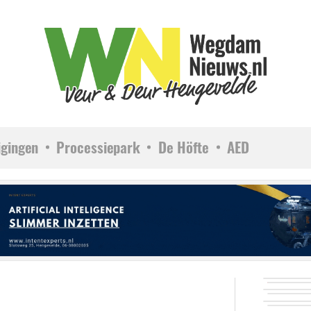
igingen
Processiepark
De Höfte
AED