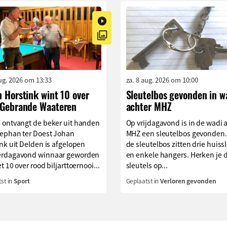
aug. 2026 om 13:33
za. 8 aug. 2026 om 10:00
 Horstink wint 10 over
Sleutelbos gevonden in w
 Gebrande Waateren
achter MHZ
 ontvangt de beker uit handen
Op vrijdagavond is in de wadi 
tephan ter Doest Johan
MHZ een sleutelbos gevonden.
nk uit Delden is afgelopen
de sleutelbos zitten drie huiss
rdagavond winnaar geworden
en enkele hangers. Herken je 
t 10 over rood biljarttoernooi...
sleutels op...
st in
Sport
Geplaatst in
Verloren gevonden