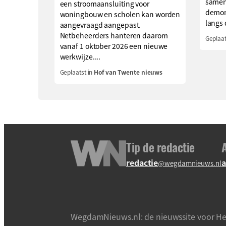
samen
een stroomaansluiting voor
demons
woningbouw en scholen kan worden
langs 
aangevraagd aangepast.
Netbeheerders hanteren daarom
Geplaat
vanaf 1 oktober 2026 een nieuwe
werkwijze....
Geplaatst in
Hof van Twente nieuws
Tip de redactie
redactie
a
@wegdamnieuws.nl
WegdamNieuws.nl: de nieuwssite voor He