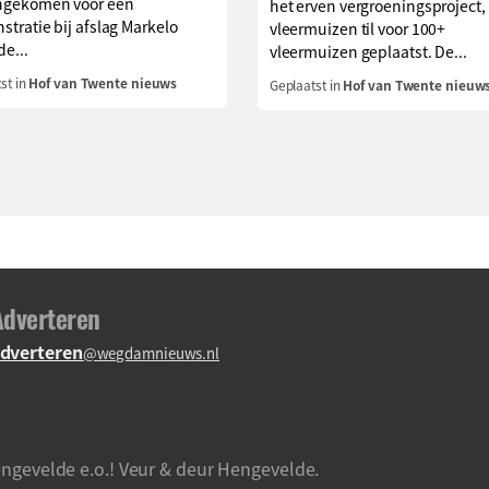
gekomen voor een
het erven vergroeningsproject,
tratie bij afslag Markelo
vleermuizen til voor 100+
de...
vleermuizen geplaatst. De...
st in
Hof van Twente nieuws
Geplaatst in
Hof van Twente nieuw
Adverteren
dverteren
@wegdamnieuws.nl
ngevelde e.o.! Veur & deur Hengevelde.