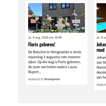
za. 8 aug. 2026 om 16:48
za. 8 
Floris geboren!
Johan
rood
De Bolscher in Hengevelde is sinds
maandag 3 augustus een inwoner
Johan
rijker. Op die dag is Floris geboren,
van S
de zoon van trotse ouders Laura
Horsti
Rupert...
donde
van he
Geplaatst in
Stroatproat
Geplaat