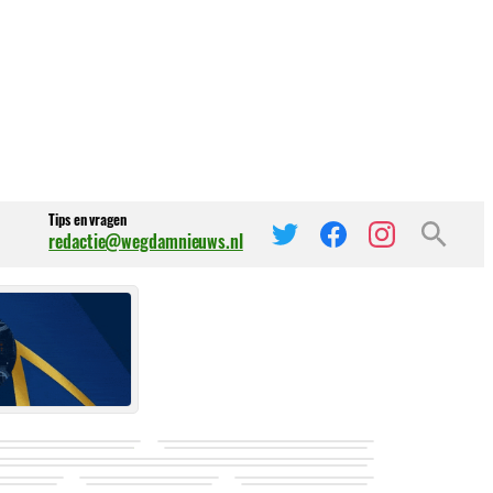
Tips en vragen
redactie@wegdamnieuws.nl