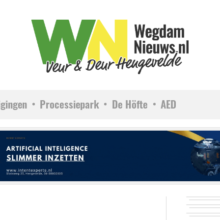
igingen
Processiepark
De Höfte
AED