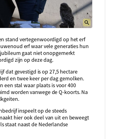
en stand vertegenwoordigd op het erf
eeuwenoud erf waar vele generaties hun
t jubileum gaat niet onopgemerkt
ordigd zijn op deze dag.
jf dat gevestigd is op 27,5 hectare
derd en twee keer per dag gemolken.
n een stal waar plaats is voor 400
ruimd worden vanwege de Q-koorts. Na
lkgeiten.
nbedrijf inspeelt op de steeds
maakt hier ook deel van uit en beweegt
ls staat naast de Nederlandse