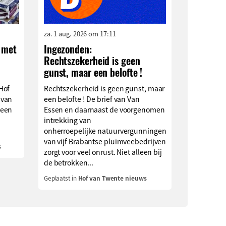
za. 1 aug. 2026 om 17:11
 met
Ingezonden:
Rechtszekerheid is geen
n
gunst, maar een belofte !
Hof
Rechtszekerheid is geen gunst, maar
 van
een belofte ! De brief van Van
 een
Essen en daarnaast de voorgenomen
intrekking van
onherroepelijke natuurvergunningen
van vijf Brabantse pluimveebedrijven
s
zorgt voor veel onrust. Niet alleen bij
de betrokken...
Geplaatst in
Hof van Twente nieuws