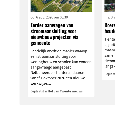
do. 6 aug. 2026 om 05:30
ma. 3 
Eerder aanvragen van
Boer
stroomaansluiting voor
houd
nieuwbouwprojecten via
Tienta
gemeente
agrari
maand
Landelijk wordt de manier waarop
samen
een stroomaansluiting voor
demons
woningbouw en scholen kan worden
langs 
aangevraagd aangepast.
Netbeheerders hanteren daarom
Geplaat
vanaf 1 oktober 2026 een nieuwe
werkwijze....
Geplaatst in
Hof van Twente nieuws