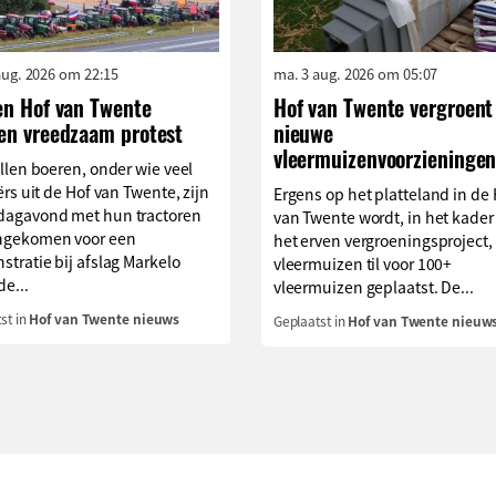
aug. 2026 om 22:15
ma. 3 aug. 2026 om 05:07
en Hof van Twente
Hof van Twente vergroent
en vreedzaam protest
nieuwe
vleermuizenvoorzieninge
llen boeren, onder wie veel
ërs uit de Hof van Twente, zijn
Ergens op het platteland in de 
agavond met hun tractoren
van Twente wordt, in het kader
gekomen voor een
het erven vergroeningsproject,
tratie bij afslag Markelo
vleermuizen til voor 100+
de...
vleermuizen geplaatst. De...
st in
Hof van Twente nieuws
Geplaatst in
Hof van Twente nieuw