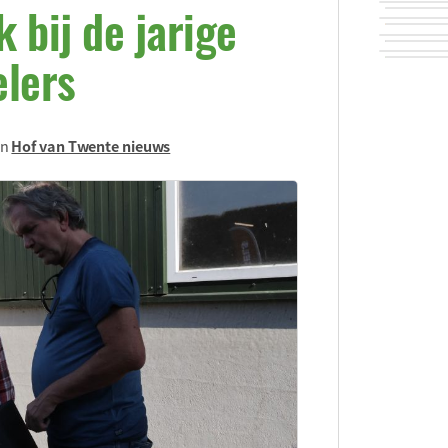
 bij de jarige
elers
in
Hof van Twente nieuws