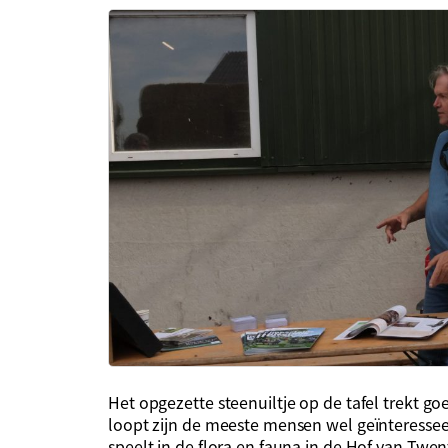
Het opgezette steenuiltje op de tafel trekt g
loopt zijn de meeste mensen wel geïnteresseer
speelt in de flora en fauna in de Hof van Twe