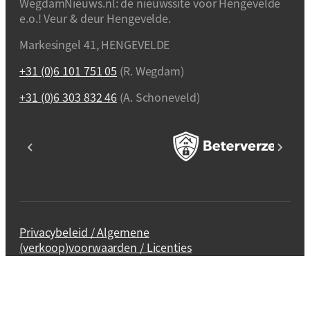
WegdamNieuws.nl: de nieuwssite voor Hengevelde
e.o.! Veur & deur Hengevelde.
Markesingel 41, HENGEVELDE
+31 (0)6 101 751 05
(R. Wegdam)
+31 (0)6 303 832 46
(A. Schoneveld)
Privacybeleid / Algemene
(verkoop)voorwaarden / Licenties
Webdesign en realisatie
Kuipers Design