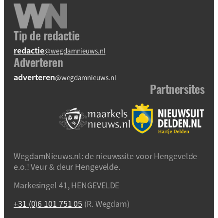
Tip de redactie
redactie
@wegdamnieuws.nl
Adverteren
adverteren
@wegdamnieuws.nl
Partnersites
WegdamNieuws.nl: de nieuwssite voor Hengevelde
e.o.! Veur & deur Hengevelde.
Markesingel 41, HENGEVELDE
+31 (0)6 101 751 05
(R. Wegdam)