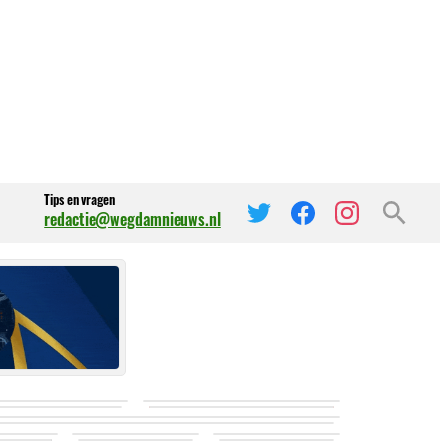
Tips en vragen
redactie@wegdamnieuws.nl