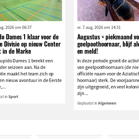
aug. 2026 om 06:37
vr. 7 aug. 2026 om 14:31
do Dames 1 klaar voor de
Augustus = piekmaand vo
e Divisie op nieuw Center
geelpoothoornaar, blijf al
t in de Marke
en meld!
Cupido Dames 1 breekt een
In deze periode groeit de activi
der seizoen aan. Na de
van geelpoothoornaars (de ni
tie maakt het team zich op
officiële naam voor de Aziatis
en nieuw avontuur in de Eerste
hoornaar) sterk. De voorjaarsn
,...
zijn uitgegroeid, en veel kolon
zijn...
st in
Sport
Geplaatst in
Algemeen