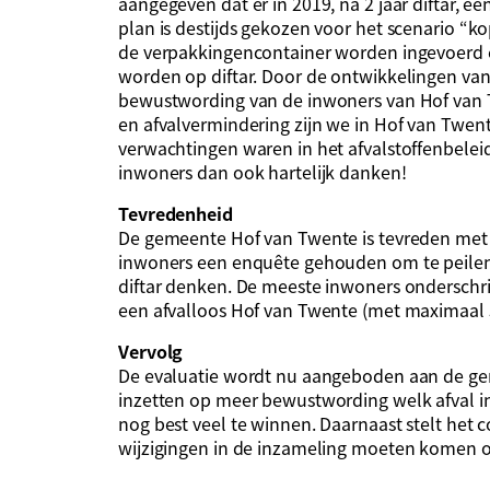
aangegeven dat er in 2019, na 2 jaar diftar, e
plan is destijds gekozen voor het scenario “
de verpakkingencontainer worden ingevoerd 
worden op diftar. Door de ontwikkelingen van
bewustwording van de inwoners van Hof van 
en afvalvermindering zijn we in Hof van Twe
verwachtingen waren in het afvalstoffenbelei
inwoners dan ook hartelijk danken!
Tevredenheid
De gemeente Hof van Twente is tevreden met he
inwoners een enquête gehouden om te peilen 
diftar denken. De meeste inwoners onderschri
een afvalloos Hof van Twente (met maximaal 50
Vervolg
De evaluatie wordt nu aangeboden aan de g
inzetten op meer bewustwording welk afval in
nog best veel te winnen. Daarnaast stelt het c
wijzigingen in de inzameling moeten komen o