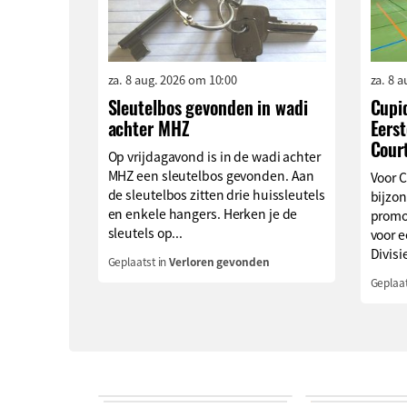
za. 8 aug. 2026 om 10:00
za. 8 
Sleutelbos gevonden in wadi
Cupi
achter MHZ
Eerst
Cour
Op vrijdagavond is in de wadi achter
MHZ een sleutelbos gevonden. Aan
Voor 
de sleutelbos zitten drie huissleutels
bijzon
en enkele hangers. Herken je de
promo
sleutels op...
voor e
Divisie
Geplaatst in
Verloren gevonden
Geplaat