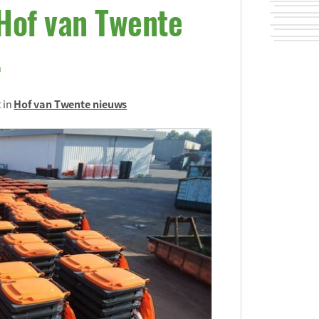
 Hof van Twente
.
 in
Hof van Twente nieuws