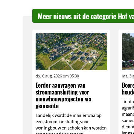
Meer nieuws uit de categorie Hof v
do. 6 aug. 2026 om 05:30
ma. 3 
Eerder aanvragen van
Boer
stroomaansluiting voor
houd
nieuwbouwprojecten via
Tienta
gemeente
agrari
maand
Landelijk wordt de manier waarop
samen
een stroomaansluiting voor
demons
woningbouw en scholen kan worden
langs 
aangevraagd aangepast.