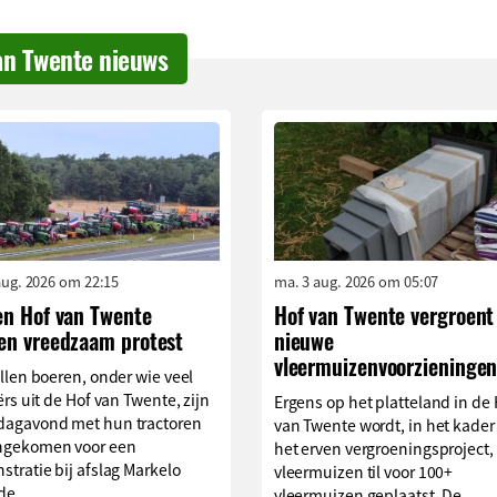
an Twente nieuws
aug. 2026 om 22:15
ma. 3 aug. 2026 om 05:07
en Hof van Twente
Hof van Twente vergroent
en vreedzaam protest
nieuwe
vleermuizenvoorzieninge
llen boeren, onder wie veel
ërs uit de Hof van Twente, zijn
Ergens op het platteland in de 
agavond met hun tractoren
van Twente wordt, in het kader
gekomen voor een
het erven vergroeningsproject,
tratie bij afslag Markelo
vleermuizen til voor 100+
de...
vleermuizen geplaatst. De...