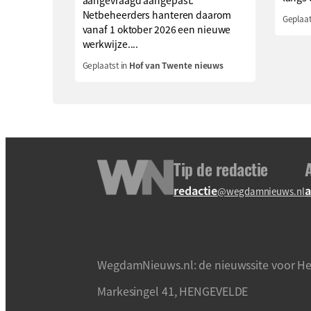
Netbeheerders hanteren daarom
Geplaat
vanaf 1 oktober 2026 een nieuwe
werkwijze....
Geplaatst in
Hof van Twente nieuws
Tip de redactie
redactie
a
@wegdamnieuws.nl
WegdamNieuws.nl: de nieuwssite voor He
Markesingel 41, HENGEVELDE