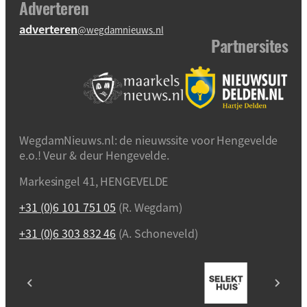
Adverteren
adverteren
@wegdamnieuws.nl
Partnersites
WegdamNieuws.nl: de nieuwssite voor Hengevelde
e.o.! Veur & deur Hengevelde.
Markesingel 41, HENGEVELDE
+31 (0)6 101 751 05
(R. Wegdam)
+31 (0)6 303 832 46
(A. Schoneveld)