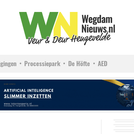
igingen
Processiepark
De Höfte
AED