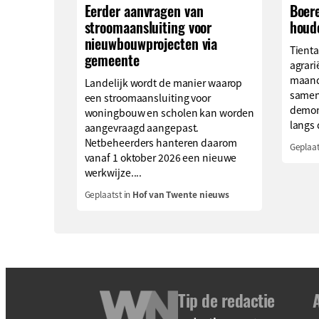
Eerder aanvragen van
Boer
stroomaansluiting voor
houd
nieuwbouwprojecten via
Tienta
gemeente
agrari
maand
Landelijk wordt de manier waarop
samen
een stroomaansluiting voor
demons
woningbouw en scholen kan worden
langs 
aangevraagd aangepast.
Netbeheerders hanteren daarom
Geplaat
vanaf 1 oktober 2026 een nieuwe
werkwijze....
Geplaatst in
Hof van Twente nieuws
Tip de redactie