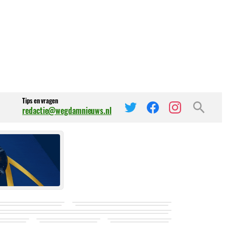
Tips en vragen
redactie@wegdamnieuws.nl