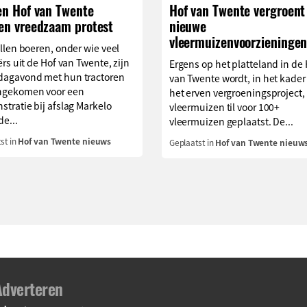
en Hof van Twente
Hof van Twente vergroent
en vreedzaam protest
nieuwe
vleermuizenvoorzieninge
llen boeren, onder wie veel
ërs uit de Hof van Twente, zijn
Ergens op het platteland in de 
agavond met hun tractoren
van Twente wordt, in het kader
gekomen voor een
het erven vergroeningsproject,
tratie bij afslag Markelo
vleermuizen til voor 100+
de...
vleermuizen geplaatst. De...
st in
Hof van Twente nieuws
Geplaatst in
Hof van Twente nieuw
Adverteren