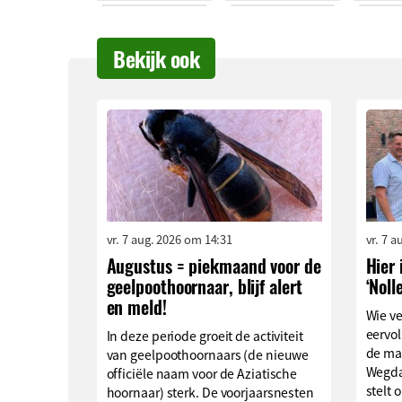
Bekijk ook
vr. 7 aug. 2026 om 14:31
vr. 7 
Augustus = piekmaand voor de
Hier 
geelpoothoornaar, blijf alert
‘Noll
en meld!
Wie v
eervol
In deze periode groeit de activiteit
de ma
van geelpoothoornaars (de nieuwe
Wegda
officiële naam voor de Aziatische
stelt o
hoornaar) sterk. De voorjaarsnesten