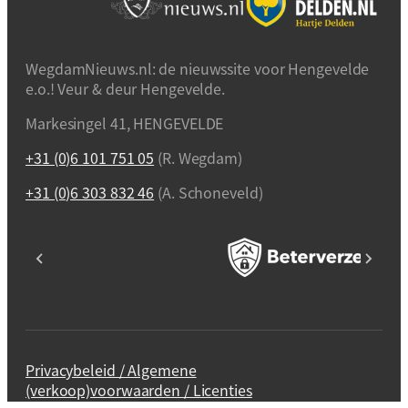
WegdamNieuws.nl: de nieuwssite voor Hengevelde
e.o.! Veur & deur Hengevelde.
Markesingel 41, HENGEVELDE
+31 (0)6 101 751 05
(R. Wegdam)
+31 (0)6 303 832 46
(A. Schoneveld)
Privacybeleid / Algemene
(verkoop)voorwaarden / Licenties