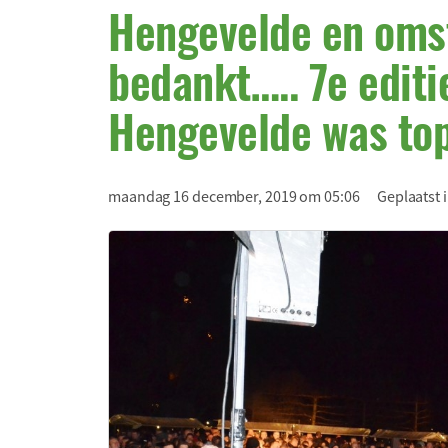
Hengevelde en oms
bedankt….. 7e edit
Hengevelde was to
maandag 16 december, 2019 om 05:06
Geplaatst 