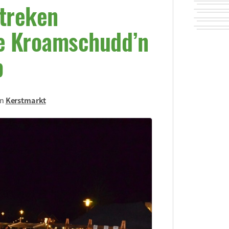
treken
ie Kroamschudd’n
p
in
Kerstmarkt