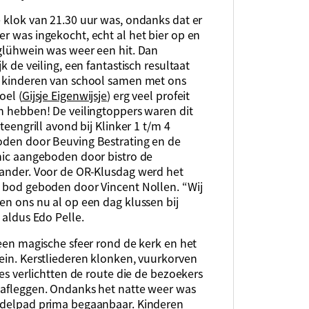
 klok van 21.30 uur was, ondanks dat er
r was ingekocht, echt al het bier op en
glühwein was weer een hit. Dan
jk de veiling, een fantastisch resultaat
 kinderen van school samen met ons
oel (
Gijsje Eigenwijsje
) erg veel profeit
n hebben! De veilingtoppers waren dit
steengrill avond bij Klinker 1 t/m 4
den door Beuving Bestrating en de
nic aangeboden door bistro de
ander. Voor de OR-Klusdag werd het
 bod geboden door Vincent Nollen. “Wij
n ons nu al op een dag klussen bij
 aldus Edo Pelle.
een magische sfeer rond de kerk en het
ein. Kerstliederen klonken, vuurkorven
jes verlichtten de route die de bezoekers
afleggen. Ondanks het natte weer was
delpad prima begaanbaar. Kinderen