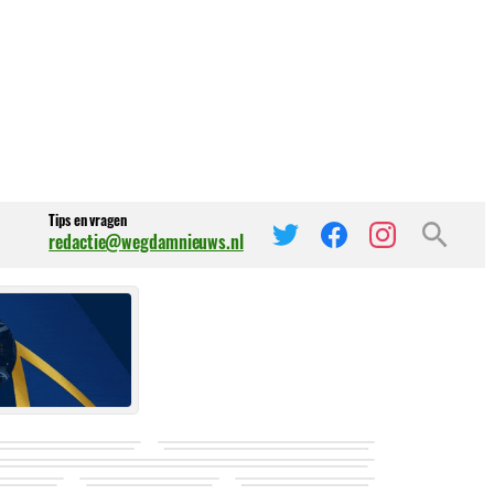
Tips en vragen
redactie@wegdamnieuws.nl