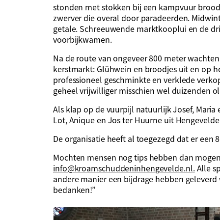
stonden met stokken bij een kampvuur brood 
zwerver die overal door paradeerden. Midwint
getale. Schreeuwende marktkooplui en de dri
voorbijkwamen.
Na de route van ongeveer 800 meter wachten 
kerstmarkt: Glühwein en broodjes uit en op h
professioneel geschminkte en verklede verko
geheel vrijwilliger misschien wel duizenden o
Als klap op de vuurpijl natuurlijk Josef, Maria 
Lot, Anique en Jos ter Huurne uit Hengevelde
De organisatie heeft al toegezegd dat er een 
Mochten mensen nog tips hebben dan mogen 
info@kroamschuddeninhengevelde.nl
.
Alle s
andere manier een bijdrage hebben geleverd 
bedanken!”