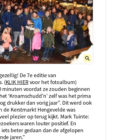
zellig! De 7e editie van
. (
KLIK HIER
voor het fotoalbum)
10 minuten voordat ze zouden beginnen
het ‘Kroamschudd’n’ zelf was het prima
g drukker dan vorig jaar”. Dit werd ook
van de Kerstmarkt Hengevelde was
 plezier op terug kijkt. Mark Tuinte:
ezoekers waren louter positief. En
iets beter gedaan dan de afgelopen
nde jaren.”