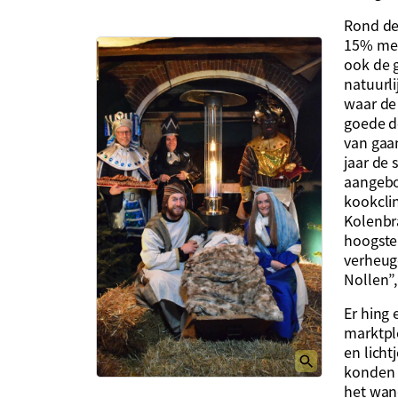
Rond de
15% mee
ook de 
natuurli
waar de
goede d
van gaa
jaar de 
aangebo
kookcli
Kolenbr
hoogste
verheuge
Nollen”,
Er hing 
marktpl
en licht
konden 
het wan