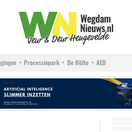
igingen
Processiepark
De Höfte
AED