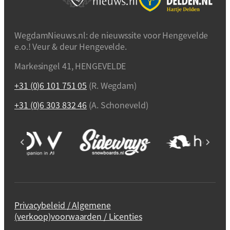
WegdamNieuws.nl: de nieuwssite voor Hengevelde
e.o.! Veur & deur Hengevelde.
Markesingel 41, HENGEVELDE
+31 (0)6 101 751 05
(R. Wegdam)
+31 (0)6 303 832 46
(A. Schoneveld)
Privacybeleid / Algemene
(verkoop)voorwaarden / Licenties