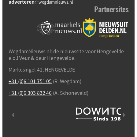
adverteren
@wegdamnieuws.nl
Partnersites
WegdamNieuws.nl: de nieuwssite voor Hengevelde
e.o.! Veur & deur Hengevelde.
Markesingel 41, HENGEVELDE
+31 (0)6 101 751 05
(R. Wegdam)
+31 (0)6 303 832 46
(A. Schoneveld)