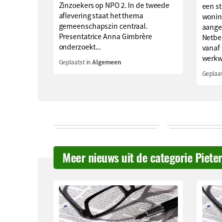
Zinzoekers op NPO 2. In de tweede
een s
aflevering staat het thema
wonin
gemeenschapszin centraal.
aange
Presentatrice Anna Gimbrère
Netbe
onderzoekt...
vanaf
werkwi
Geplaatst in
Algemeen
Geplaat
Meer nieuws uit de categorie Piete