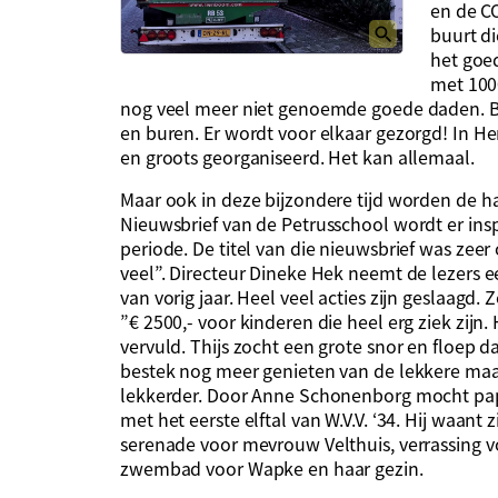
en de C
buurt di
het goe
met 1000
nog veel meer niet genoemde goede daden. B
en buren. Er wordt voor elkaar gezorgd! In Hen
en groots georganiseerd. Het kan allemaal.
Maar ook in deze bijzondere tijd worden de h
Nieuwsbrief van de Petrusschool wordt er ins
periode. De titel van die nieuwsbrief was ze
veel”. Directeur Dineke Hek neemt de lezers 
van vorig jaar. Heel veel acties zijn geslaagd. 
”€ 2500,- voor kinderen die heel erg ziek zi
vervuld. Thijs zocht een grote snor en floep 
bestek nog meer genieten van de lekkere maa
lekkerder. Door Anne Schonenborg mocht pa
met het eerste elftal van W.V.V. ‘34. Hij waant
serenade voor mevrouw Velthuis, verrassing
zwembad voor Wapke en haar gezin.