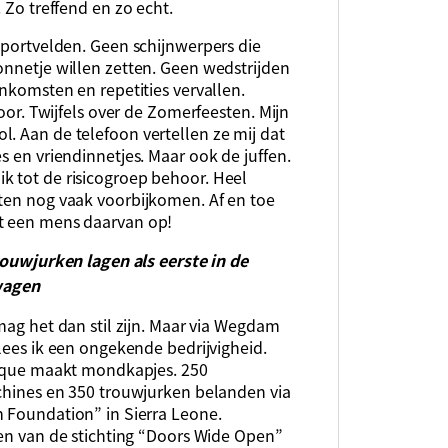
 Zo treffend en zo echt.
 sportvelden. Geen schijnwerpers die
onnetje willen zetten. Geen wedstrijden
enkomsten en repetities vervallen.
door. Twijfels over de Zomerfeesten. Mijn
. Aan de telefoon vertellen ze mij dat
s en vriendinnetjes. Maar ook de juffen.
k tot de risicogroep behoor. Heel
hten nog vaak voorbijkomen. Af en toe
rt een mens daarvan op!
rouwjurken lagen als eerste in de
wagen
ag het dan stil zijn. Maar via Wegdam
ees ik een ongekende bedrijvigheid.
ique maakt mondkapjes. 250
hines en 350 trouwjurken belanden via
Foundation” in Sierra Leone.
en van de stichting “Doors Wide Open”