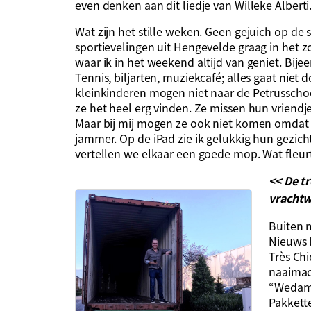
even denken aan dit liedje van Willeke Alberti.
Wat zijn het stille weken. Geen gejuich op de
sportievelingen uit Hengevelde graag in het z
waar ik in het weekend altijd van geniet. Bije
Tennis, biljarten, muziekcafé; alles gaat niet 
kleinkinderen mogen niet naar de Petrusschool
ze het heel erg vinden. Ze missen hun vriendje
Maar bij mij mogen ze ook niet komen omdat i
jammer. Op de iPad zie ik gelukkig hun gezic
vertellen we elkaar een goede mop. Wat fleu
<< De t
vracht
Buiten m
Nieuws l
Très Ch
naaimac
“Wedam 
Pakkett