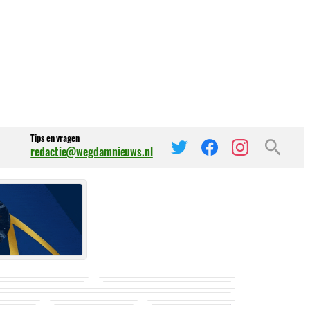
Tips en vragen
redactie@wegdamnieuws.nl