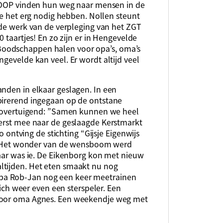
OOP vinden hun weg naar mensen in de
e het erg nodig hebben. Nollen steunt
de werk van de verpleging van het ZGT
 taartjes! En zo zijn er in Hengevelde
oodschappen halen voor opa’s, oma’s
gevelde kan veel. Er wordt altijd veel
anden in elkaar geslagen. In een
pirerend ingegaan op de ontstane
er overtuigend: ”Samen kunnen we heel
eerst mee naar de geslaagde Kerstmarkt
Zo ontving de stichting “Gijsje Eigenwijs
jn. Het wonder van de wensboom werd
daar was ie. De Eikenborg kon met nieuw
ltijden. Het eten smaakt nu nog
pa Rob-Jan nog een keer meetrainen
 zich weer even een sterspeler. Een
 voor oma Agnes. Een weekendje weg met