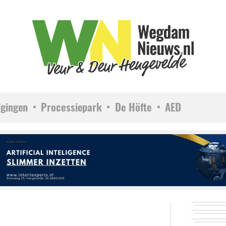
igingen
Processiepark
De Höfte
AED