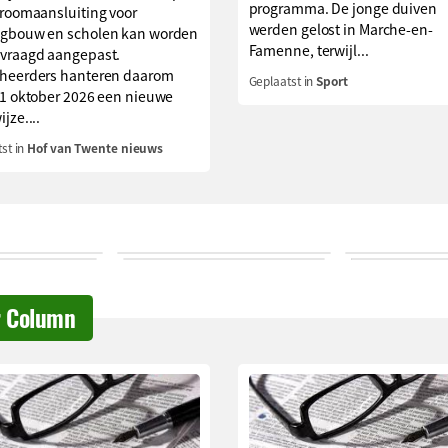
programma. De jonge duiven
troomaansluiting voor
werden gelost in Marche-en-
gbouw en scholen kan worden
Famenne, terwijl...
vraagd aangepast.
heerders hanteren daarom
Geplaatst in
Sport
 1 oktober 2026 een nieuwe
jze....
st in
Hof van Twente nieuws
r Column