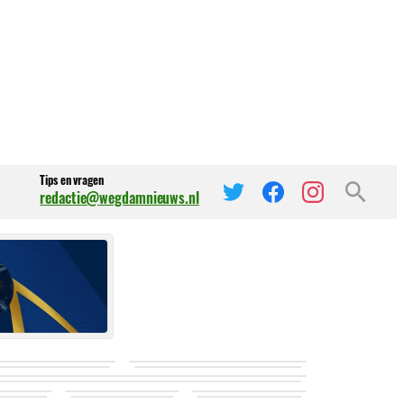
Tips en vragen
redactie@wegdamnieuws.nl