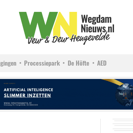
igingen
Processiepark
De Höfte
AED