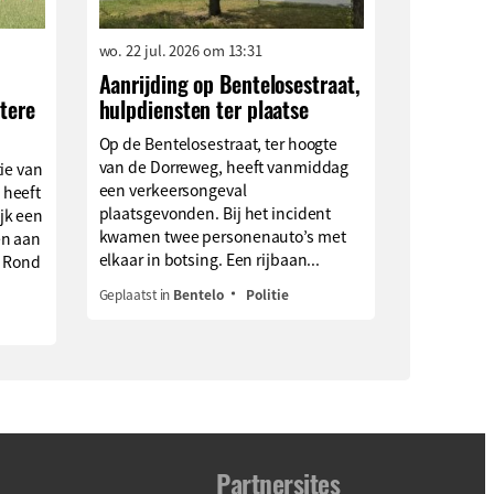
wo. 22 jul. 2026 om 13:31
Aanrijding op Bentelosestraat,
tere
hulpdiensten ter plaatse
Op de Bentelosestraat, ter hoogte
van de Dorreweg, heeft vanmiddag
ie van
een verkeersongeval
 heeft
plaatsgevonden. Bij het incident
jk een
kwamen twee personenauto’s met
en aan
elkaar in botsing. Een rijbaan...
. Rond
Geplaatst in
Bentelo
Politie
Partnersites