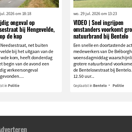
 jul. 2026 om 18:18
wo. 29 jul. 2026 om 13:23
jdig ongeval op
VIDEO | Snel ingrijpen
estraat bij Hengevelde,
omstanders voorkomt gro
 op de kop
natuurbrand bij Bentelo
 Needsestraat, net buiten
Een snelle en doortastende act
elde bij het uitgaan van de
medewerkers van De Bréborgh
wde kom, heeft donderdag
woensdagmiddag waarschijnli
et begin van de avond een
grotere natuurbrand voorkom
jdig verkeersongeval
de Bentelosestraat bij Bentelo
gevonden....
12.50 uur...
st in
Politie
Geplaatst in
Bentelo
Politie
Adverteren