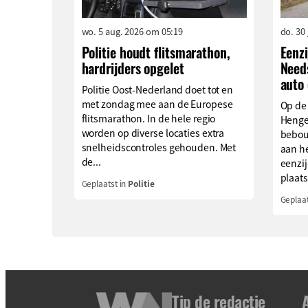
wo. 5 aug. 2026 om 05:19
do. 30
Politie houdt flitsmarathon,
Eenzi
hardrijders opgelet
Needs
auto
Politie Oost-Nederland doet tot en
met zondag mee aan de Europese
Op de
flitsmarathon. In de hele regio
Hengev
worden op diverse locaties extra
bebou
snelheidscontroles gehouden. Met
aan h
de...
eenzi
plaats
Geplaatst in
Politie
Geplaat
Tip de redactie