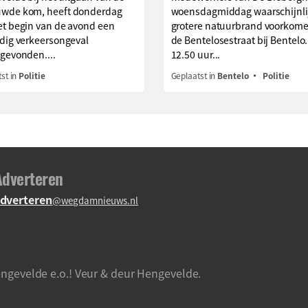
wde kom, heeft donderdag
woensdagmiddag waarschijnli
et begin van de avond een
grotere natuurbrand voorkom
jdig verkeersongeval
de Bentelosestraat bij Bentelo
gevonden....
12.50 uur...
st in
Politie
Geplaatst in
Bentelo
Politie
Adverteren
dverteren
@wegdamnieuws.nl
ngevelde e.o.! Veur & deur Hengevelde.