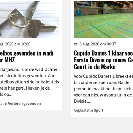
aug. 2026 om 10:00
za. 8 aug. 2026 om 06:37
telbos gevonden in wadi
Cupido Dames 1 klaar voo
er MHZ
Eerste Divisie op nieuw C
Court in de Marke
jdagavond is in de wadi achter
en sleutelbos gevonden. Aan
Voor Cupido Dames 1 breekt e
utelbos zitten drie huissleutels
bijzonder seizoen aan. Na de
ele hangers. Herken je de
promotie maakt het team zich
ls op...
voor een nieuw avontuur in de
Divisie,...
st in
Verloren gevonden
Geplaatst in
Sport