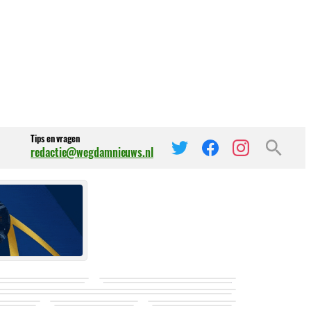
Tips en vragen
redactie@wegdamnieuws.nl