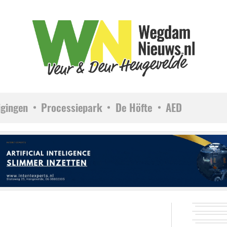
igingen
Processiepark
De Höfte
AED