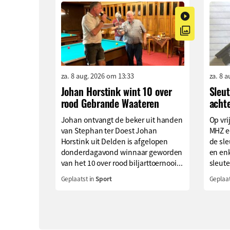
za. 8 aug. 2026 om 13:33
za. 8 
Johan Horstink wint 10 over
Sleu
rood Gebrande Waateren
acht
Johan ontvangt de beker uit handen
Op vri
van Stephan ter Doest Johan
MHZ e
Horstink uit Delden is afgelopen
de sle
donderdagavond winnaar geworden
en enk
van het 10 over rood biljarttoernooi...
sleute
Geplaatst in
Sport
Geplaat