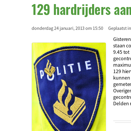
129 hardrijders aa
donderdag 24 januari, 2013 om 15:50
Geplaatst i
Gisteren
staan c
9.45 to
gecontro
maximum
129 hier
kunnen 
gemeten
Overige
gecontro
Delden 