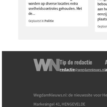
worden op diverse locaties extra
bebou
snelheidscontroles gehouden. Met
aan h
de...
eenzi
plaats
Geplaatst in
Politie
Geplaat
Tip de redactie
redactie
a
@wegdamnieuws.nl
WegdamNieuws.nl: de nieuwssite voor He
Markesingel 41, HENGEVELDE