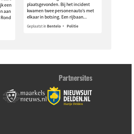
plaatsgevonden. Bij het incident
jk een
kwamen twee personenauto’s met
en aan
elkaar in botsing. Een rijbaan...
. Rond
Geplaatst in
Bentelo
Politie
Partnersites