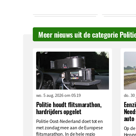
Meer nieuws uit de categorie Politi
wo. 5 aug. 2026 om 05:19
do. 30
Politie houdt flitsmarathon,
Eenzi
hardrijders opgelet
Needs
auto
Politie Oost-Nederland doet tot en
met zondag mee aan de Europese
Op de
flitsmarathon. In de hele regio
Hengev