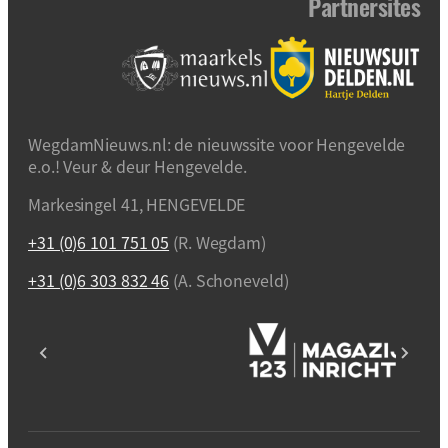
Partnersites
WegdamNieuws.nl: de nieuwssite voor Hengevelde
e.o.! Veur & deur Hengevelde.
Markesingel 41, HENGEVELDE
+31 (0)6 101 751 05
(R. Wegdam)
+31 (0)6 303 832 46
(A. Schoneveld)