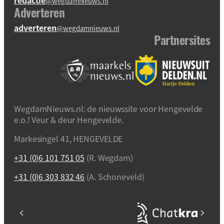
redactie
@wegdamnieuws.nl
Adverteren
adverteren
@wegdamnieuws.nl
Partnersites
WegdamNieuws.nl: de nieuwssite voor Hengevelde
e.o.! Veur & deur Hengevelde.
Markesingel 41, HENGEVELDE
+31 (0)6 101 751 05
(R. Wegdam)
+31 (0)6 303 832 46
(A. Schoneveld)