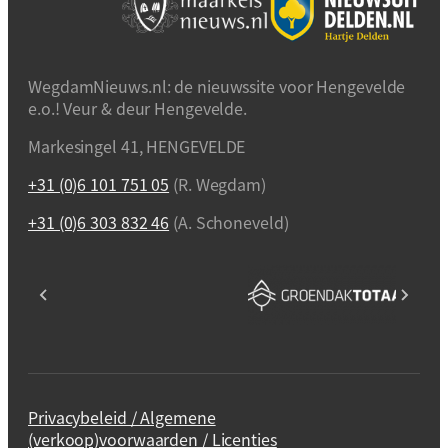
WegdamNieuws.nl: de nieuwssite voor Hengevelde
e.o.! Veur & deur Hengevelde.
Markesingel 41, HENGEVELDE
+31 (0)6 101 751 05
(R. Wegdam)
+31 (0)6 303 832 46
(A. Schoneveld)
Privacybeleid / Algemene
(verkoop)voorwaarden / Licenties