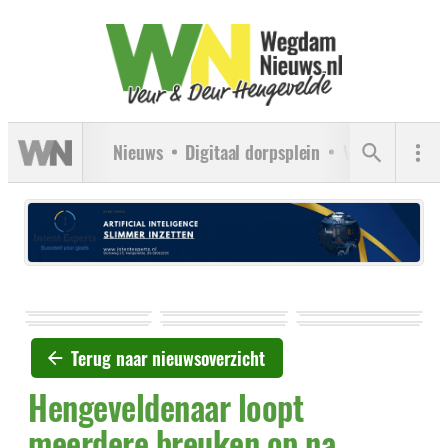
Nieuws
Digitaal dorpsplein
Verenigingen
Terug naar nieuwsoverzicht
Hengeveldenaar loopt
meerdere breuken op na