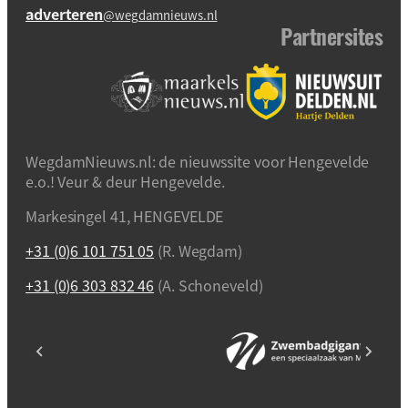
adverteren
@wegdamnieuws.nl
Partnersites
WegdamNieuws.nl: de nieuwssite voor Hengevelde
e.o.! Veur & deur Hengevelde.
Markesingel 41, HENGEVELDE
+31 (0)6 101 751 05
(R. Wegdam)
+31 (0)6 303 832 46
(A. Schoneveld)