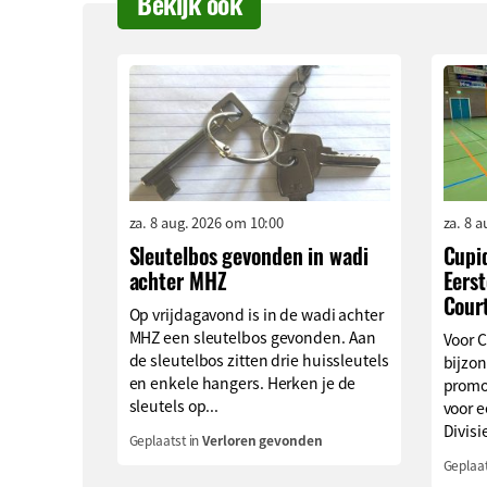
Bekijk ook
za. 8 aug. 2026 om 10:00
za. 8 
Sleutelbos gevonden in wadi
Cupi
achter MHZ
Eerst
Cour
Op vrijdagavond is in de wadi achter
MHZ een sleutelbos gevonden. Aan
Voor 
de sleutelbos zitten drie huissleutels
bijzon
en enkele hangers. Herken je de
promo
sleutels op...
voor e
Divisie
Geplaatst in
Verloren gevonden
Geplaat