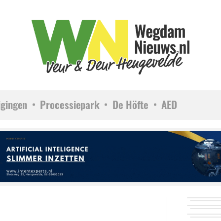
igingen
Processiepark
De Höfte
AED