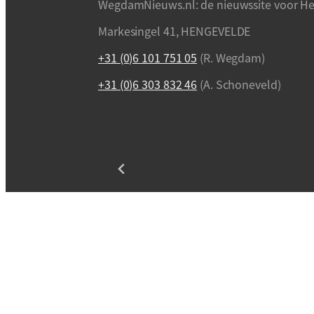
WegdamNieuws.nl: de nieuwssite voor He
Markesingel 41, HENGEVELDE
+31 (0)6 101 751 05
(R. Wegdam)
+31 (0)6 303 832 46
(A. Schoneveld)
Privacybeleid / Algemene (verkoop)voorw