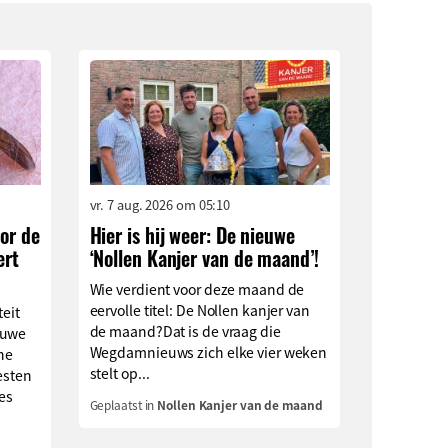
vr. 7 aug. 2026 om 05:10
or de
Hier is hij weer: De nieuwe
ert
‘Nollen Kanjer van de maand’!
Wie verdient voor deze maand de
eervolle titel: De Nollen kanjer van
teit
de maand?Dat is de vraag die
euwe
Wegdamnieuws zich elke vier weken
che
stelt op...
esten
ies
Geplaatst in
Nollen Kanjer van de maand