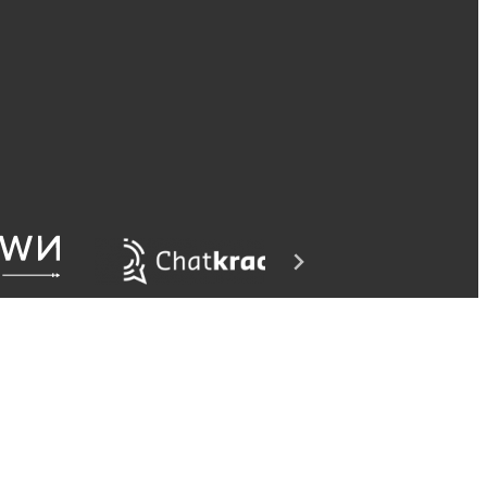
Webdesign en realisatie
Kuipers Design