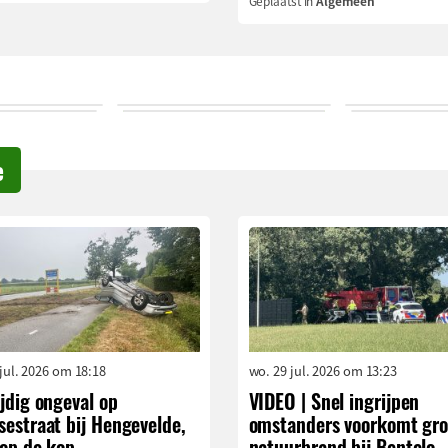
Geplaatst in
Algemeen
e
 jul. 2026 om 18:18
wo. 29 jul. 2026 om 13:23
jdig ongeval op
VIDEO | Snel ingrijpen
estraat bij Hengevelde,
omstanders voorkomt gro
 op de kop
natuurbrand bij Bentelo