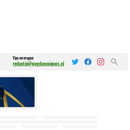
Tips en vragen
redactie@wegdamnieuws.nl