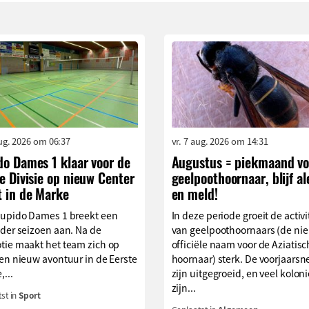
aug. 2026 om 06:37
vr. 7 aug. 2026 om 14:31
do Dames 1 klaar voor de
Augustus = piekmaand vo
e Divisie op nieuw Center
geelpoothoornaar, blijf al
t in de Marke
en meld!
Cupido Dames 1 breekt een
In deze periode groeit de activi
der seizoen aan. Na de
van geelpoothoornaars (de ni
tie maakt het team zich op
officiële naam voor de Aziatis
en nieuw avontuur in de Eerste
hoornaar) sterk. De voorjaarsn
,...
zijn uitgegroeid, en veel kolon
zijn...
st in
Sport