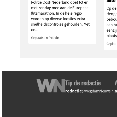
Politie Oost-Nederland doet tot en
met zondag mee aan de Europese
Op de
flitsmarathon. In de hele regio
Hengev
worden op diverse locaties extra
bebou
snelheidscontroles gehouden. Met
aan h
de...
eenzi
plaats
Geplaatst in
Politie
Geplaat
Tip de redactie
redactie
a
@wegdamnieuws.nl