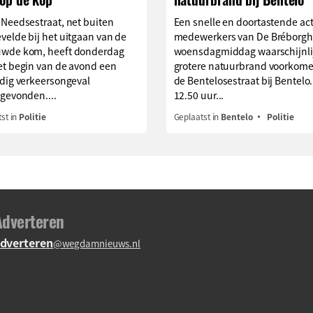
 Needsestraat, net buiten
Een snelle en doortastende act
elde bij het uitgaan van de
medewerkers van De Bréborgh
wde kom, heeft donderdag
woensdagmiddag waarschijnli
et begin van de avond een
grotere natuurbrand voorkom
jdig verkeersongeval
de Bentelosestraat bij Bentelo
gevonden....
12.50 uur...
st in
Politie
Geplaatst in
Bentelo
Politie
Adverteren
dverteren
@wegdamnieuws.nl