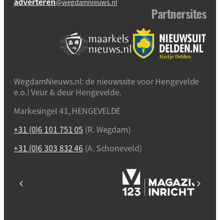
adverteren
@wegdamnieuws.nl
Partnersites
WegdamNieuws.nl: de nieuwssite voor Hengevelde
e.o.! Veur & deur Hengevelde.
Markesingel 41, HENGEVELDE
+31 (0)6 101 751 05
(R. Wegdam)
+31 (0)6 303 832 46
(A. Schoneveld)