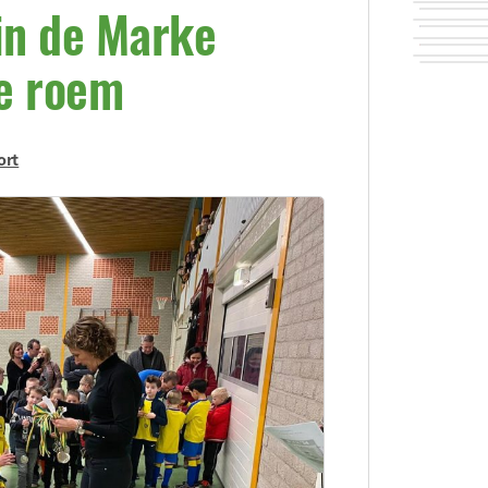
 in de Marke
e roem
ort