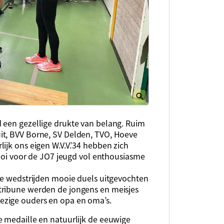
 een gezellige drukte van belang. Ruim
it, BVV Borne, SV Delden, TVO, Hoeve
ijk ons eigen W.V.V.’34 hebben zich
rnooi voor de JO7 jeugd vol enthousiasme
ele wedstrijden mooie duels uitgevochten
tribune werden de jongens en meisjes
ezige ouders en opa en oma’s.
e medaille en natuurlijk de eeuwige