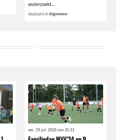
onderzoekt...
Geplaatst in
Algemeen
wo. 29 jul. 2026 om 15:31
 1
Familiedag WVV’34 op 9