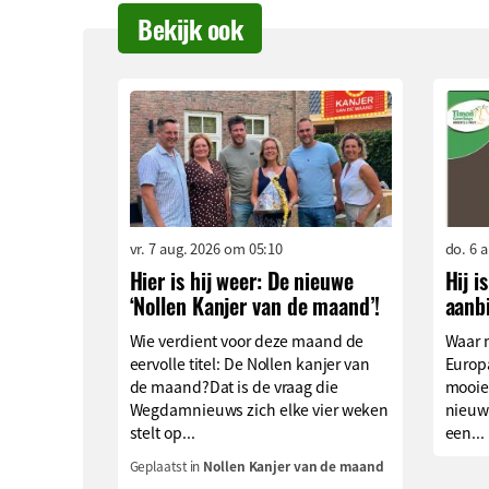
Bekijk ook
vr. 7 aug. 2026 om 05:10
do. 6 
Hier is hij weer: De nieuwe
Hij i
‘Nollen Kanjer van de maand’!
aanb
Wie verdient voor deze maand de
Waar 
eervolle titel: De Nollen kanjer van
Europa
de maand?Dat is de vraag die
mooie
Wegdamnieuws zich elke vier weken
nieuw
stelt op...
een...
Geplaatst in
Nollen Kanjer van de maand