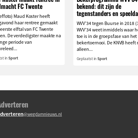
dmacht FC Twente
bekend: dit zijn de
tegenstanders en speelda
effoto) Maud Koster heeft
agavond haar rentree gemaakt
WVV’34 tegen Buurse in 2018 (
 eerste elftal van FC Twente
WVV’34 weet inmiddels waar h
en. De verdedigster maakte na
toe is in de groepsfase van het
ange periode van
bekertoernooi. De KNVB heeft 
releed...
alleen...
st in
Sport
Geplaatst in
Sport
Adverteren
dverteren
@wegdamnieuws.nl