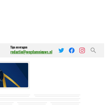
Tips en vragen
redactie@wegdamnieuws.nl