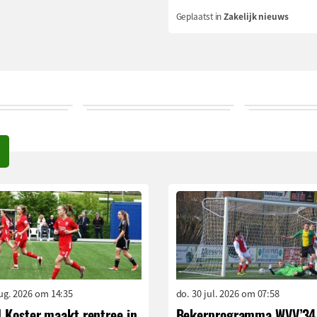
Geplaatst in
Zakelijk nieuws
aug. 2026 om 14:35
do. 30 jul. 2026 om 07:58
 Koster maakt rentree in
Bekerprogramma WVV’34