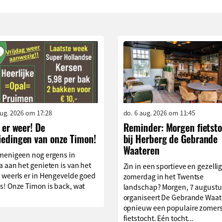
aug. 2026 om 17:28
do. 6 aug. 2026 om 11:45
s er weer! De
Reminder: Morgen fietst
iedingen van onze Timon!
bij Herberg de Gebrande
Waateren
menigeen nog ergens in
 aan het genieten is van het
Zin in een sportieve en gezelli
 weerIs er in Hengevelde goed
zomerdag in het Twentse
s! Onze Timon is back, wat
landschap? Morgen, 7 augustu
organiseert De Gebrande Waat
opnieuw een populaire zomer
fietstocht. Eén tocht...