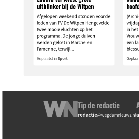
uitblinker bij de Witpen
hoof
Afgelopen weekend stonden voor de
(Archi
leden van PV De Witpen Hengevelde
vrijd
twee mooie vluchten op het
in het
programma. De jonge duiven
Vrouw
werden gelost in Marche-en-
een l
Famenne, terwijl...
blessu
Geplaatst in
Sport
Geplaat
Tip de redactie
redactie
a
@wegdamnieuws.nl