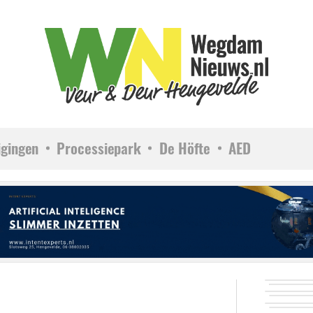
igingen
Processiepark
De Höfte
AED