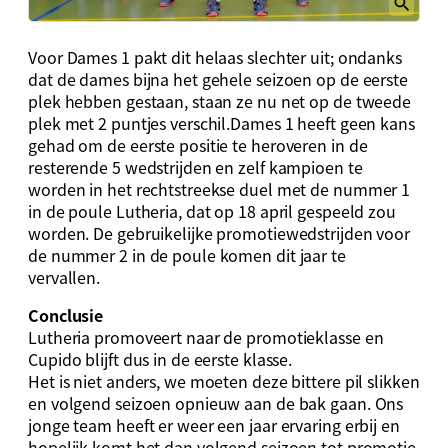
Voor Dames 1 pakt dit helaas slechter uit; ondanks
dat de dames bijna het gehele seizoen op de eerste
plek hebben gestaan, staan ze nu net op de tweede
plek met 2 puntjes verschil.Dames 1 heeft geen kans
gehad om de eerste positie te heroveren in de
resterende 5 wedstrijden en zelf kampioen te
worden in het rechtstreekse duel met de nummer 1
in de poule Lutheria, dat op 18 april gespeeld zou
worden. De gebruikelijke promotiewedstrijden voor
de nummer 2 in de poule komen dit jaar te
vervallen.
Conclusie
Lutheria promoveert naar de promotieklasse en
Cupido blijft dus in de eerste klasse.
Het is niet anders, we moeten deze bittere pil slikken
en volgend seizoen opnieuw aan de bak gaan. Ons
jonge team heeft er weer een jaar ervaring erbij en
hopelijk komt het dan volgend seizoen tot promotie,