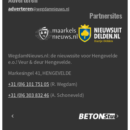
adverteren
@wegdamnieuws.nl
Partnersites
WegdamNieuws.nl: de nieuwssite voor Hengevelde
e.o.! Veur & deur Hengevelde.
Markesingel 41, HENGEVELDE
+31 (0)6 101 751 05
(R. Wegdam)
+31 (0)6 303 832 46
(A. Schoneveld)