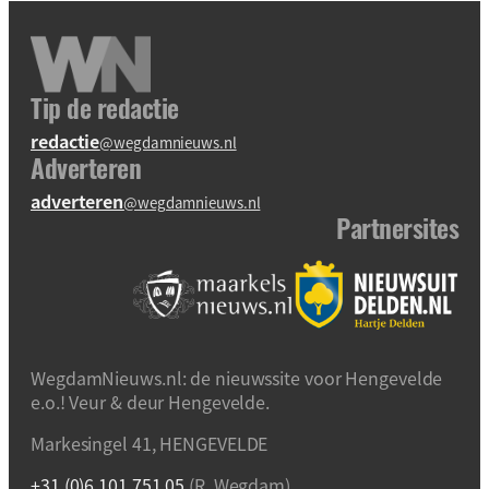
Tip de redactie
redactie
@wegdamnieuws.nl
Adverteren
adverteren
@wegdamnieuws.nl
Partnersites
WegdamNieuws.nl: de nieuwssite voor Hengevelde
e.o.! Veur & deur Hengevelde.
Markesingel 41, HENGEVELDE
+31 (0)6 101 751 05
(R. Wegdam)