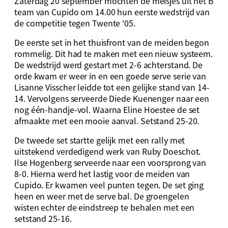
Zaterdag 20 september mochten de meisjes uit het B
team van Cupido om 14.00 hun eerste wedstrijd van
de competitie tegen Twente ‘05.
De eerste set in het thuisfront van de meiden begon
rommelig. Dit had te maken met een nieuw systeem.
De wedstrijd werd gestart met 2-6 achterstand. De
orde kwam er weer in en een goede serve serie van
Lisanne Visscher leidde tot een gelijke stand van 14-
14. Vervolgens serveerde Diede Kuenenger naar een
nog één-handje-vol. Waarna Eline Hoestee de set
afmaakte met een mooie aanval. Setstand 25-20.
De tweede set startte gelijk met een rally met
uitstekend verdedigend werk van Ruby Doeschot.
Ilse Hogenberg serveerde naar een voorsprong van
8-0. Hierna werd het lastig voor de meiden van
Cupido. Er kwamen veel punten tegen. De set ging
heen en weer met de serve bal. De groengelen
wisten echter de eindstreep te behalen met een
setstand 25-16.