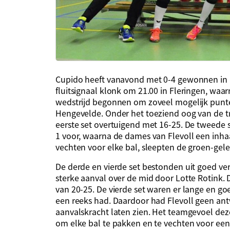
Cupido heeft vanavond met 0-4 gewonnen in Fl
fluitsignaal klonk om 21.00 in Fleringen, wa
wedstrijd begonnen om zoveel mogelijk punt
Hengevelde. Onder het toeziend oog van de
eerste set overtuigend met 16-25. De tweede
1 voor, waarna de dames van Flevoll een inha
vechten voor elke bal, sleepten de groen-gel
De derde en vierde set bestonden uit goed v
sterke aanval over de mid door Lotte Rotink.
van 20-25. De vierde set waren er lange en go
een reeks had. Daardoor had Flevoll geen a
aanvalskracht laten zien. Het teamgevoel deze
om elke bal te pakken en te vechten voor ee