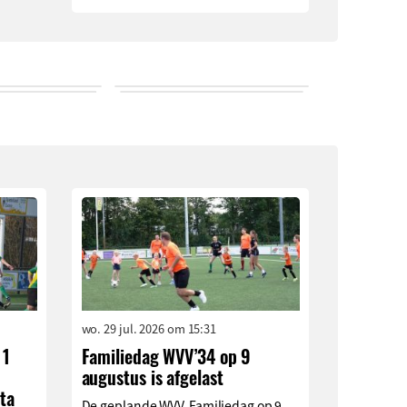
wo. 29 jul. 2026 om 15:31
 1
Familiedag WVV’34 op 9
augustus is afgelast
ta
De geplande WVV-Familiedag op 9