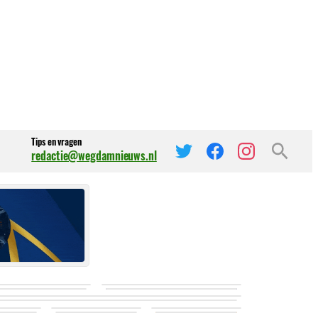
Tips en vragen
redactie@wegdamnieuws.nl