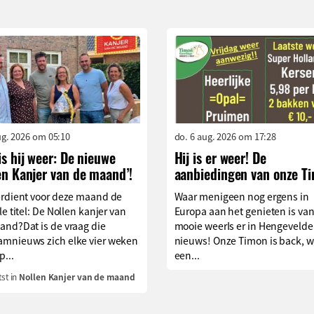
aug. 2026 om 05:10
do. 6 aug. 2026 om 17:28
is hij weer: De nieuwe
Hij is er weer! De
en Kanjer van de maand’!
aanbiedingen van onze T
erdient voor deze maand de
Waar menigeen nog ergens in
le titel: De Nollen kanjer van
Europa aan het genieten is van
and?Dat is de vraag die
mooie weerIs er in Hengevelde
mnieuws zich elke vier weken
nieuws! Onze Timon is back, w
p...
een...
st in
Nollen Kanjer van de maand