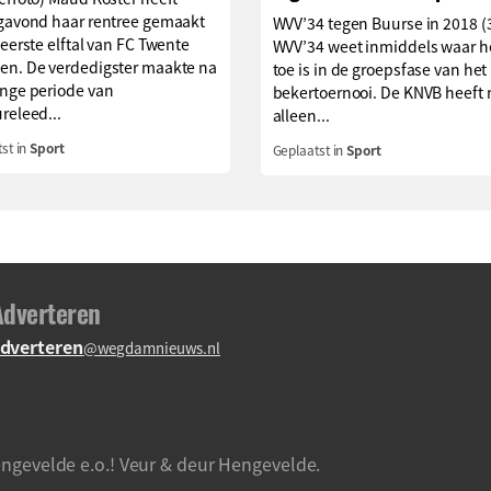
agavond haar rentree gemaakt
WVV’34 tegen Buurse in 2018 (
 eerste elftal van FC Twente
WVV’34 weet inmiddels waar h
en. De verdedigster maakte na
toe is in de groepsfase van het
ange periode van
bekertoernooi. De KNVB heeft 
releed...
alleen...
st in
Sport
Geplaatst in
Sport
Adverteren
dverteren
@wegdamnieuws.nl
ngevelde e.o.! Veur & deur Hengevelde.