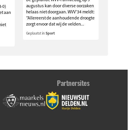
augustus kan door diverse oorzaken
3-0)
helaas niet doorgaan. WVV’34 meldt:
et aan
”Allereerst de aanhoudende droogte
zorgt ervoor dat wij de velden...
niet
Geplaatst in
Sport
Partnersites