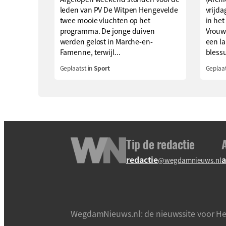
leden van PV De Witpen Hengevelde
vrijd
twee mooie vluchten op het
in het
programma. De jonge duiven
Vrouw
werden gelost in Marche-en-
een l
Famenne, terwijl...
blessu
Geplaatst in
Sport
Geplaat
Tip de redactie
redactie
a
@wegdamnieuws.nl
WegdamNieuws.nl: de nieuwssite voor He