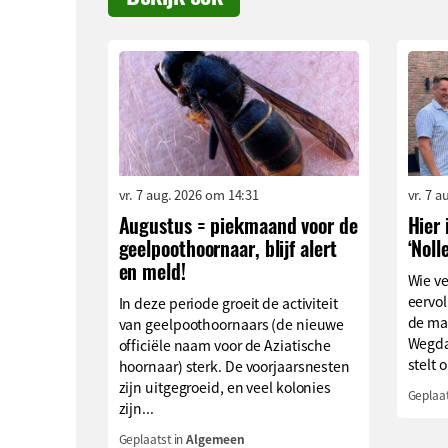
vr. 7 aug. 2026 om 14:31
vr. 7 
Augustus = piekmaand voor de
Hier 
geelpoothoornaar, blijf alert
‘Noll
en meld!
Wie v
eervol
In deze periode groeit de activiteit
de ma
van geelpoothoornaars (de nieuwe
Wegda
officiële naam voor de Aziatische
stelt o
hoornaar) sterk. De voorjaarsnesten
zijn uitgegroeid, en veel kolonies
Geplaat
zijn...
Geplaatst in
Algemeen