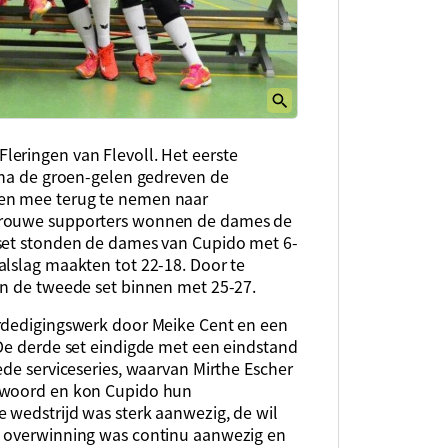
eringen van Flevoll. Het eerste
arna de groen-gelen gedreven de
en mee terug te nemen naar
 trouwe supporters wonnen de dames de
 set stonden de dames van Cupido met 6-
alslag maakten tot 22-18. Door te
en de tweede set binnen met 25-27.
erdedigingswerk door Meike Cent en een
 De derde set eindigde met een eindstand
ede serviceseries, waarvan Mirthe Escher
ntwoord en kon Cupido hun
 wedstrijd was sterk aanwezig, de wil
n overwinning was continu aanwezig en