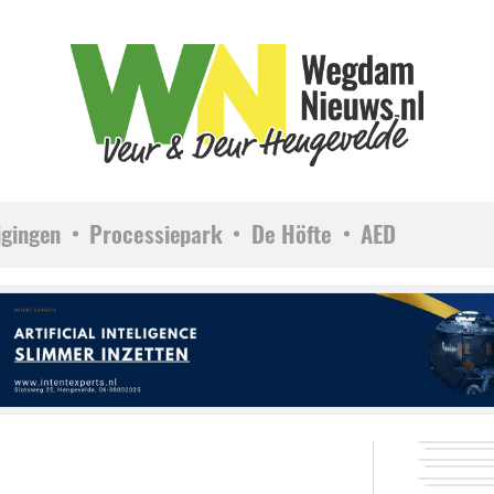
igingen
Processiepark
De Höfte
AED