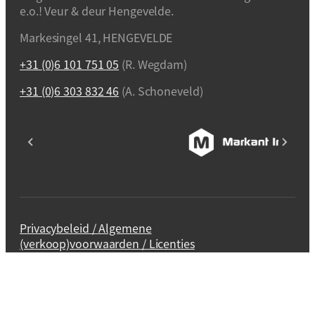
e.o.! Veur & deur Hengevelde.
Markesingel 41, HENGEVELDE
+31 (0)6 101 751 05
(R. Wegdam)
+31 (0)6 303 832 46
(A. Schoneveld)
Privacybeleid / Algemene
(verkoop)voorwaarden / Licenties
Webdesign en realisatie
Kuipers Design