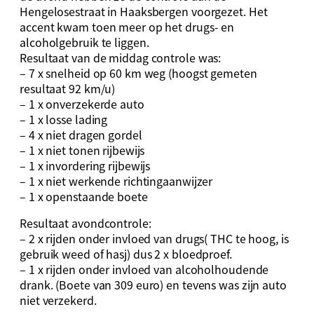
Hengelosestraat in Haaksbergen voorgezet. Het
accent kwam toen meer op het drugs- en
alcoholgebruik te liggen.
Resultaat van de middag controle was:
– 7 x snelheid op 60 km weg (hoogst gemeten
resultaat 92 km/u)
– 1 x onverzekerde auto
– 1 x losse lading
– 4 x niet dragen gordel
– 1 x niet tonen rijbewijs
– 1 x invordering rijbewijs
– 1 x niet werkende richtingaanwijzer
– 1 x openstaande boete
Resultaat avondcontrole:
– 2 x rijden onder invloed van drugs( THC te hoog, is
gebruik weed of hasj) dus 2 x bloedproef.
– 1 x rijden onder invloed van alcoholhoudende
drank. (Boete van 309 euro) en tevens was zijn auto
niet verzekerd.