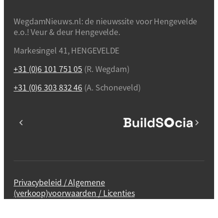
WegdamNieuws.nl: de nieuwssite voor Hengevelde
e.o.! Veur & deur Hengevelde.
Markesingel 41, HENGEVELDE
+31 (0)6 101 751 05
(R. Wegdam)
+31 (0)6 303 832 46
(A. Schoneveld)
Privacybeleid / Algemene
(verkoop)voorwaarden / Licenties