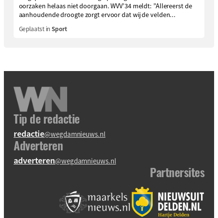
oorzaken helaas niet doorgaan. WVV’34 meldt: ”Allereerst de
aanhoudende droogte zorgt ervoor dat wij de velden...
Geplaatst in
Sport
Tip de redactie
redactie
@wegdamnieuws.nl
Adverteren
adverteren
@wegdamnieuws.nl
Partnersites