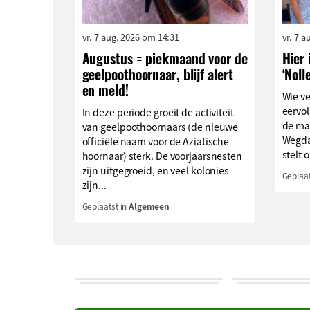
vr. 7 aug. 2026 om 14:31
vr. 7 
Augustus = piekmaand voor de
Hier 
geelpoothoornaar, blijf alert
‘Noll
en meld!
Wie v
eervol
In deze periode groeit de activiteit
de ma
van geelpoothoornaars (de nieuwe
Wegda
officiële naam voor de Aziatische
stelt o
hoornaar) sterk. De voorjaarsnesten
zijn uitgegroeid, en veel kolonies
Geplaat
zijn...
Geplaatst in
Algemeen