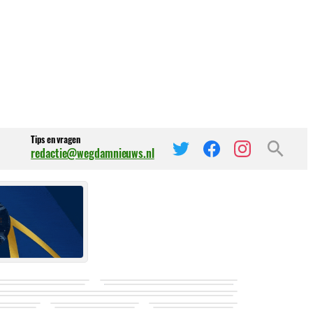
Tips en vragen
redactie@wegdamnieuws.nl