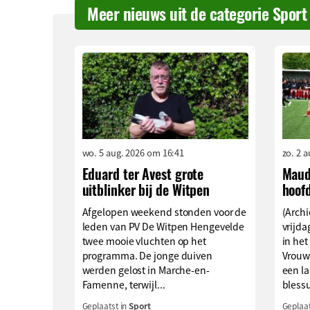
Meer nieuws uit de categorie Sport
wo. 5 aug. 2026 om 16:41
zo. 2 
Eduard ter Avest grote
Maud
uitblinker bij de Witpen
hoof
Afgelopen weekend stonden voor de
(Archi
leden van PV De Witpen Hengevelde
vrijd
twee mooie vluchten op het
in het
programma. De jonge duiven
Vrouw
werden gelost in Marche-en-
een l
Famenne, terwijl...
blessu
Geplaatst in
Sport
Geplaat