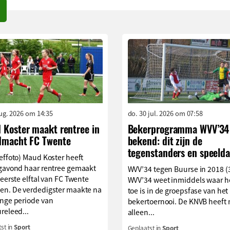
aug. 2026 om 14:35
do. 30 jul. 2026 om 07:58
 Koster maakt rentree in
Bekerprogramma WVV’34
dmacht FC Twente
bekend: dit zijn de
tegenstanders en speelda
effoto) Maud Koster heeft
agavond haar rentree gemaakt
WVV’34 tegen Buurse in 2018 (
 eerste elftal van FC Twente
WVV’34 weet inmiddels waar h
en. De verdedigster maakte na
toe is in de groepsfase van het
ange periode van
bekertoernooi. De KNVB heeft 
releed...
alleen...
st in
Sport
Geplaatst in
Sport