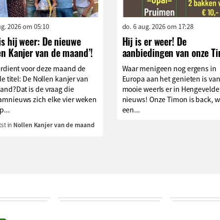
aug. 2026 om 05:10
do. 6 aug. 2026 om 17:28
is hij weer: De nieuwe
Hij is er weer! De
en Kanjer van de maand’!
aanbiedingen van onze T
erdient voor deze maand de
Waar menigeen nog ergens in
le titel: De Nollen kanjer van
Europa aan het genieten is van
and?Dat is de vraag die
mooie weerIs er in Hengevelde
mnieuws zich elke vier weken
nieuws! Onze Timon is back, w
p...
een...
st in
Nollen Kanjer van de maand