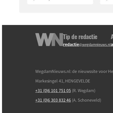
Tip de redactie
redactie
a
@wegdamnieuws.nl
WegdamNieuws.nl: de nieuwssite voor He
Markesingel 41, HENGEVELDE
+31 (0)6 101 751 05
(R. Wegdam)
+31 (0)6 303 832 46
(A. Schoneveld)