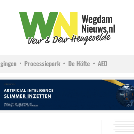
igingen
Processiepark
De Höfte
AED