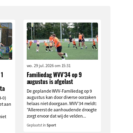
wo. 29 jul. 2026 om 15:31
 1
Familiedag WVV’34 op 9
augustus is afgelast
ta
De geplande WVV-Familiedag op 9
augustus kan door diverse oorzaken
3-0)
helaas niet doorgaan. WVV’34 meldt:
et aan
”Allereerst de aanhoudende droogte
zorgt ervoor dat wij de velden...
niet
Geplaatst in
Sport