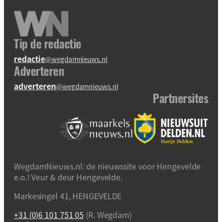
Tip de redactie
redactie
@wegdamnieuws.nl
Adverteren
adverteren
@wegdamnieuws.nl
Partnersites
WegdamNieuws.nl: de nieuwssite voor Hengevelde
e.o.! Veur & deur Hengevelde.
Markesingel 41, HENGEVELDE
+31 (0)6 101 751 05
(R. Wegdam)