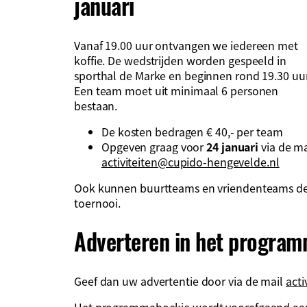
januari
Vanaf 19.00 uur ontvangen we iedereen met
koffie. De wedstrijden worden gespeeld in
sporthal de Marke en beginnen rond 19.30 uur
Een team moet uit minimaal 6 personen
bestaan.
De kosten bedragen € 40,- per team
Opgeven graag voor
24 januari
via de ma
activiteiten@cupido-hengevelde.nl
Ook kunnen buurtteams en vriendenteams dee
toernooi.
Adverteren in het progra
Geef dan uw advertentie door via de mail
act
Het programmaboekje wordt voorafgaand aan h