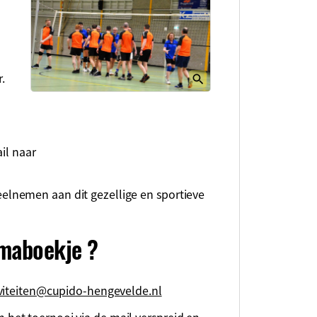
.
il naar
lnemen aan dit gezellige en sportieve
mmaboekje ?
iviteiten@cupido-hengevelde.nl
et toernooi via de mail verspreid en