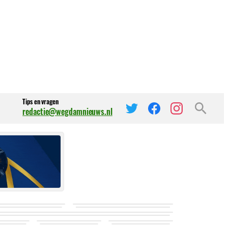
Tips en vragen
redactie@wegdamnieuws.nl