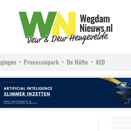
igingen
Processiepark
De Höfte
AED