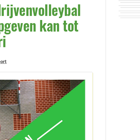
rijvenvolleybal
pgeven kan tot
ri
ort