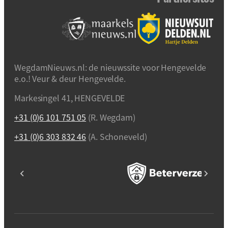
WegdamNieuws.nl: de nieuwssite voor Hengevelde
e.o.! Veur & deur Hengevelde.
Markesingel 41, HENGEVELDE
+31 (0)6 101 751 05
(R. Wegdam)
+31 (0)6 303 832 46
(A. Schoneveld)