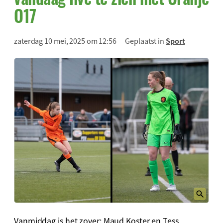
O17
zaterdag 10 mei, 2025 om 12:56
Geplaatst in
Sport
Vanmiddag
is
het
zover:
Maud
Koster
en
Tess