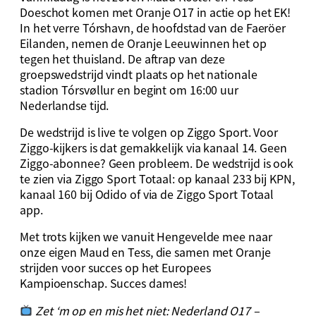
Doeschot
komen
met
Oranje
O17
in
actie
op
het
EK!
In
het
verre
Tórshavn,
de
hoofdstad
van
de
Faeröer
Eilanden,
nemen
de
Oranje
Leeuwinnen
het
op
tegen
het
thuisland.
De
aftrap
van
deze
groepswedstrijd
vindt
plaats
op
het
nationale
stadion
Tórsvøllur
en
begint
om
16:
00
uur
Nederlandse
tijd.
De
wedstrijd
is
live
te
volgen
op
Ziggo
Sport.
Voor
Ziggo-
kijkers
is
dat
gemakkelijk
via
kanaal
14.
Geen
Ziggo-
abonnee?
Geen
probleem.
De
wedstrijd
is
ook
te
zien
via
Ziggo
Sport
Totaal:
op
kanaal
233
bij
KPN,
kanaal
160
bij
Odido
of
via
de
Ziggo
Sport
Totaal
app.
Met
trots
kijken
we
vanuit
Hengevelde
mee
naar
onze
eigen
Maud
en
Tess,
die
samen
met
Oranje
strijden
voor
succes
op
het
Europees
Kampioenschap.
Succes
dames!
Zet ‘
m
op
en
mis
het
niet:
Nederland
O17 –