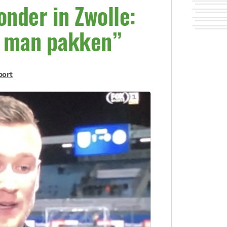
onder in Zwolle:
e man pakken”
port