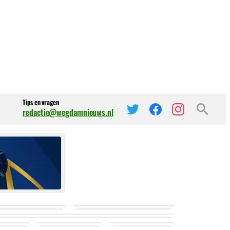
Tips en vragen
redactie@wegdamnieuws.nl