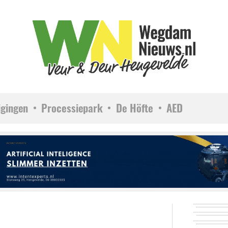
igingen
Processiepark
De Höfte
AED