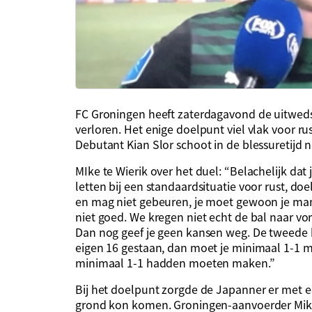
FC Groningen heeft zaterdagavond de uitweds
verloren. Het enige doelpunt viel vlak voor 
Debutant Kian Slor schoot in de blessuretijd
MIke te Wierik over het duel: “Belachelijk dat je
letten bij een standaardsituatie voor rust, do
en mag niet gebeuren, je moet gewoon je man
niet goed. We kregen niet echt de bal naar vor
Dan nog geef je geen kansen weg. De tweede h
eigen 16 gestaan, dan moet je minimaal 1-1 
minimaal 1-1 hadden moeten maken.”
Bij het doelpunt zorgde de Japanner er met e
grond kon komen. Groningen-aanvoerder Mike 