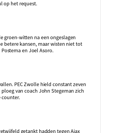
l op het request.
de groen-witten na een ongeslagen
de betere kansen, maar wisten niet tot
 Postema en Joel Asoro.
vallen. PEC Zwolle hield constant zeven
de ploeg van coach John Stegeman zich
 counter.
etwijfeld getankt hadden tegen Ajax