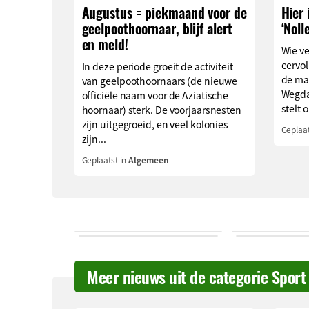
Augustus = piekmaand voor de
Hier 
geelpoothoornaar, blijf alert
‘Noll
en meld!
Wie v
eervol
In deze periode groeit de activiteit
de ma
van geelpoothoornaars (de nieuwe
Wegda
officiële naam voor de Aziatische
stelt o
hoornaar) sterk. De voorjaarsnesten
zijn uitgegroeid, en veel kolonies
Geplaat
zijn...
Geplaatst in
Algemeen
Meer nieuws uit de categorie Sport