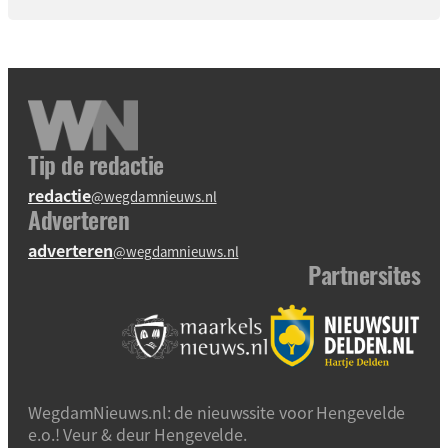
Tip de redactie
redactie
@wegdamnieuws.nl
Adverteren
adverteren
@wegdamnieuws.nl
Partnersites
WegdamNieuws.nl: de nieuwssite voor Hengevelde
e.o.! Veur & deur Hengevelde.