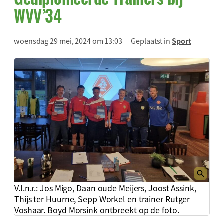
WVV’34
woensdag 29 mei, 2024 om 13:03
Geplaatst in
Sport
V.l.n.r.: Jos Migo, Daan oude Meijers, Joost Assink,
Thijs ter Huurne, Sepp Workel en trainer Rutger
Voshaar. Boyd Morsink ontbreekt op de foto.