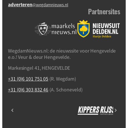
adverteren
@wegdamnieuws.nl
Partnersites
WegdamNieuws.nl: de nieuwssite voor Hengevelde
e.o.! Veur & deur Hengevelde.
Markesingel 41, HENGEVELDE
+31 (0)6 101 751 05
(R. Wegdam)
+31 (0)6 303 832 46
(A. Schoneveld)